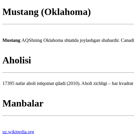
Mustang (Oklahoma)
Mustang
AQShning Oklahoma shtatida joylashgan shahardir. Canadian
Aholisi
17395 nafar aholi istiqomat qiladi (2010). Aholi zichligi – har kvadrat
Manbalar
uz.wikipedia.org