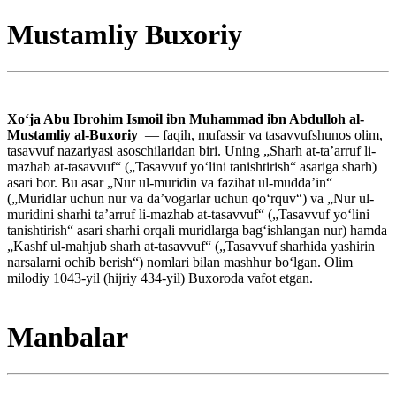
Mustamliy Buxoriy
Xoʻja Abu Ibrohim Ismoil ibn Muhammad ibn Abdulloh al-
Mustamliy al-Buxoriy
— faqih, mufassir va tasavvufshunos olim,
tasavvuf nazariyasi asoschilaridan biri. Uning „Sharh at-taʼarruf li-
mazhab at-tasavvuf“ („Tasavvuf yo‘lini tanishtirish“ asariga sharh)
asari bor. Bu asar „Nur ul-muridin va fazihat ul-muddaʼin“
(„Muridlar uchun nur va daʼvogarlar uchun qo‘rquv“) va „Nur ul-
muridini sharhi taʼarruf li-mazhab at-tasavvuf“ („Tasavvuf yo‘lini
tanishtirish“ asari sharhi orqali muridlarga bag‘ishlangan nur) hamda
„Kashf ul-mahjub sharh at-tasavvuf“ („Tasavvuf sharhida yashirin
narsalarni ochib berish“) nomlari bilan mashhur bo‘lgan. Olim
milodiy 1043-yil (hijriy 434-yil) Buxoroda vafot etgan.
Manbalar