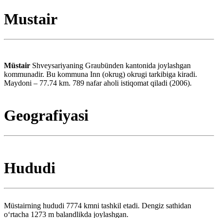
Mustair
Müstair
Shveysariyaning Graubünden kantonida joylashgan
kommunadir. Bu kommuna Inn (okrug) okrugi tarkibiga kiradi.
Maydoni – 77.74 km. 789 nafar aholi istiqomat qiladi (2006).
Geografiyasi
Hududi
Müstairning hududi 7774 kmni tashkil etadi. Dengiz sathidan
oʻrtacha 1273 m balandlikda joylashgan.