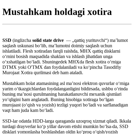
Mustahkam holdagi xotira
SSD
(inglizcha
solid state drive
— „qattiq yurituvchi“) maʼlumot
saqlash uskunasi boʻlib, maʼlumotni doimiy saqlash uchun
ishlatiladi. Flesh xotiradan farqli raishda, MHX qattiq disklarni
oʻrnini bosish maqsadida shaklan va ishlash jihatidan unga
oʻxshatilgan boʻladi. Shuningedek MHXda flesh xotira oʻrniga
DTMX yoki O'TMX dan foydalaniladi va koʻpincha Tasodifiy
Murojaat Xotira qurilmasi deb ham ataladi.
Mustahkam holat atamasining asl maʼnosi elektron quvurlar oʻrniga
yarim oʻtkazgichlardan foydalanganligini bildirsada, ushbu oʻrinda
buning maʼnosi qurulmaning harakatlanuvchi mexanik qismlari
yoʻqligini ham anglatadi. Buning hisobiga xotiraga boʻlgan
murojaast (oʻqish va yozish) tezligi yuqori boʻladi va sarflanadigan
vaqt ham juda kam boʻladi.
SSD-lar odatda HDD-larga qaraganda uzoqroq xizmat qiladi. Ikkala
turdagi drayverlar koʻp yillar davom etishi mumkin boʻlsa-da, SSD
disklari yomonlasha boshlashdan oldin koʻproq oʻqish/yozish