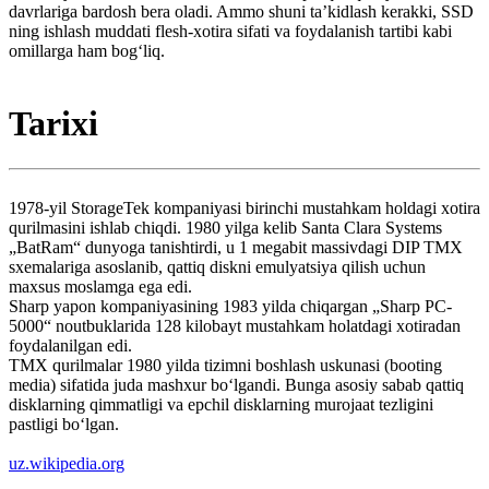
davrlariga bardosh bera oladi. Ammo shuni taʼkidlash kerakki, SSD
ning ishlash muddati flesh-xotira sifati va foydalanish tartibi kabi
omillarga ham bogʻliq.
Tarixi
1978-yil StorageTek kompaniyasi birinchi mustahkam holdagi xotira
qurilmasini ishlab chiqdi. 1980 yilga kelib Santa Clara Systems
„BatRam“ dunyoga tanishtirdi, u 1 megabit massivdagi DIP TMX
sxemalariga asoslanib, qattiq diskni emulyatsiya qilish uchun
maxsus moslamga ega edi.
Sharp yapon kompaniyasining 1983 yilda chiqargan „Sharp PC-
5000“ noutbuklarida 128 kilobayt mustahkam holatdagi xotiradan
foydalanilgan edi.
TMX qurilmalar 1980 yilda tizimni boshlash uskunasi (booting
media) sifatida juda mashxur boʻlgandi. Bunga asosiy sabab qattiq
disklarning qimmatligi va epchil disklarning murojaat tezligini
pastligi boʻlgan.
uz.wikipedia.org