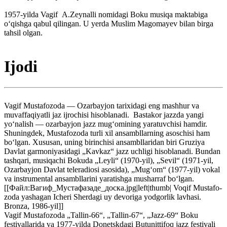
1957-yilda Vagif A.Zeynalli nomidagi Boku musiqa maktabiga
o‘qishga qabul qilingan. U yerda Muslim Magomayev bilan birga
tahsil olgan.
Ijodi
Vagif Mustafozoda — Ozarbayjon tarixidagi eng mashhur va
muvaffaqiyatli jaz ijrochisi hisoblanadi. Bastakor jazzda yangi
yo‘nalish — ozarbayjon jazz mug‘omining yaratuvchisi hamdir.
Shuningdek, Mustafozoda turli xil ansambllarning asoschisi ham
bo‘lgan. Xususan, uning birinchisi ansambllaridan biri Gruziya
Davlat garmoniyasidagi „Kavkaz“ jazz uchligi hisoblanadi. Bundan
tashqari, musiqachi Bokuda „Leyli“ (1970-yil), „Sevil“ (1971-yil,
Ozarbayjon Davlat teleradiosi asosida), „Mug‘om“ (1977-yil) vokal
va instrumental ansambllarini yaratishga musharraf bo‘lgan.
[[Файл:Вагиф_Мустафазаде_доска.jpg|left|thumb| Voqif Mustafo-
zoda yashagan Icheri Sherdagi uy devoriga yodgorlik lavhasi.
Bronza, 1986-yil]]
Vagif Mustafozoda „Tallin-66“, „Tallin-67“, „Jazz-69“ Boku
festivallarida va 1977-yilda Donetskdagi Butunittifoq jazz festivali