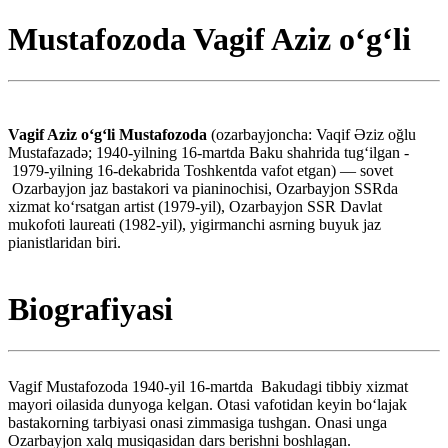
Mustafozoda Vagif Aziz o‘g‘li
Vagif Aziz o‘g‘li Mustafozoda
(ozarbayjoncha: Vaqif Əziz oğlu
Mustafazadə; 1940-yilning 16-martda Baku shahrida tug‘ilgan -
1979-yilning 16-dekabrida Toshkentda vafot etgan) — sovet
Ozarbayjon jaz bastakori va pianinochisi, Ozarbayjon SSRda
xizmat ko‘rsatgan artist (1979-yil), Ozarbayjon SSR Davlat
mukofoti laureati (1982-yil), yigirmanchi asrning buyuk jaz
pianistlaridan biri.
Biografiyasi
Vagif Mustafozoda 1940-yil 16-martda Bakudagi tibbiy xizmat
mayori oilasida dunyoga kelgan. Otasi vafotidan keyin bo‘lajak
bastakorning tarbiyasi onasi zimmasiga tushgan. Onasi unga
Ozarbayjon xalq musiqasidan dars berishni boshlagan.