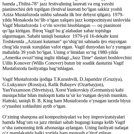
hamda „Tbilisi-78“ jazz festivalining laureati va eng yaxshi
pianinochisi deb topilgan (festival laureati bo‘lgan sakkiz yoshli
Aziza Mustafozoda ushbu sahnada ilk bor debyut qilgan). 1979-
yilda Monakoda boʻlib oʻtgan xalqaro jazz kompozitsiyasi tanlovida
Vagif Mustafozoda 1-oʻrin sovrini hisoblangan — oq pianinoni
qoʻlga kiritgan. Biroq Vagif bu g‘alabadan xabar topishga
ulgurmagan. Sababi taniqli bastakor 1979-yil 16-dekabr kuni
Toshkentda „Azizani kutaman“ qo‘shig‘ini sahnada ijro etayotgan
chog‘ida yurak xurujidan vafot etgan. Vagif dunyodan ko‘z yumgan
mahalida 39 yosh bo‘lgan. Uning o‘limidan so‘ng 1980-yilda
„Amerika ovozi“ning ingliz tilidagi „Jazz Time“ dasturi boshlovchisi
Uillis Konover (Willis Conover) butun bir soatlik dasturini Vagif
Mustafozoda faoliyatiga bag‘ishlagan.
Vagif Mustafozoda ijodiga T.Kurashvili, D.Japaridze (Gruziya),
G.Lukyanov (Rossiya), Rafik Babayev (Ozarbayjon),
YanYuxansson (Shvetsiya), Xorst Yankovskiy (Germaniya) kabi
musiqachilar bilan muloqoti katta taʼsir ko‘rsatgan deyish mumkin.
Hattoki, taniqli B. B. King ham Mustafozoda o‘ynagan tarzda blyuz
o‘ynashni xohlashini aytib o‘tgan.
O‘zining sharqona asl kompozitsiyalari va boy improvizatsiyalari
hamda Mug‘om va jazz ritmlari sabab bugungi kunga kelib Vagif
o‘sha zamonning tirik afsonasiga aylangan. Uning faoliyati nafaqat
o‘z mamlakatida balki xorijda ham munosib eʼtirof etilgan.