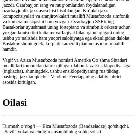
jazzda Ozarbayjon rang va mug‘omlaridan foydalanadigan
ozarbayjonlik jazz asoschisi hisoblangan. Ko‘plab jazz
kompozitsiyalari va aranjirovkalari muallifi Mustafozoda simfonik
va kamera musiqasini ham yozgan. Ozarbayjon SSRining
Bastakorlar uyushmasi uning fortepiano va simfonik orkestr uchun
yozgan kontsertini katta muvaffaqiyat bilan qabul qilgani uning
ushbu yo‘nalishda ham yuqori salohiyatga ega ekanligidan dalolat.
Bastakor shuningdek, ko‘plab kamerali pianino asarlari muallifi
hamdir.
Vagif va Aziza Mustafozoda nomlari Amerika Qoʻshma Shtatlari
mualliflari tomonidan tahrir qilingan Jahon Jazz Ensiklopediyasiga
(inglizcha), shuningdek, ushbu ensiklopediyaning rus tilidagi
nashriga jazz tanqidchisi Vladimir Feertaganing adabiy tahriri
asosida kiritilgan.
Oilasi
Turmush o‘rtog‘i — Elza Mustafozoda (Bandzeladze) qo‘shiqchi,
„Sevil“ vokal va cholg‘u ansamblining sobiq solisti.