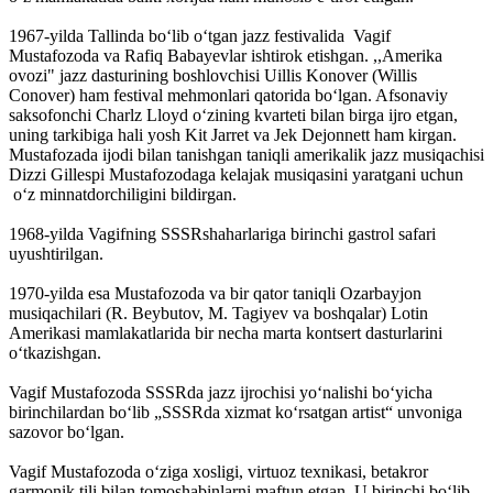
1967-yilda Tallinda bo‘lib o‘tgan jazz festivalida Vagif
Mustafozoda va Rafiq Babayevlar ishtirok etishgan. ,,Amerika
ovozi" jazz dasturining boshlovchisi Uillis Konover (Willis
Conover) ham festival mehmonlari qatorida bo‘lgan. Afsonaviy
saksofonchi Charlz Lloyd o‘zining kvarteti bilan birga ijro etgan,
uning tarkibiga hali yosh Kit Jarret va Jek Dejonnett ham kirgan.
Mustafozada ijodi bilan tanishgan taniqli amerikalik jazz musiqachisi
Dizzi Gillespi Mustafozodaga kelajak musiqasini yaratgani uchun
o‘z minnatdorchiligini bildirgan.
1968-yilda Vagifning SSSRshaharlariga birinchi gastrol safari
uyushtirilgan.
1970-yilda esa Mustafozoda va bir qator taniqli Ozarbayjon
musiqachilari (R. Beybutov, M. Tagiyev va boshqalar) Lotin
Amerikasi mamlakatlarida bir necha marta kontsert dasturlarini
o‘tkazishgan.
Vagif Mustafozoda SSSRda jazz ijrochisi yo‘nalishi bo‘yicha
birinchilardan boʻlib „SSSRda xizmat koʻrsatgan artist“ unvoniga
sazovor boʻlgan.
Vagif Mustafozoda o‘ziga xosligi, virtuoz texnikasi, betakror
garmonik tili bilan tomoshabinlarni maftun etgan. U birinchi bo‘lib