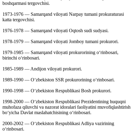
boshqarmasi tergovchisi.
1973-1976 — Samarqand viloyati Narpay tumani prokuraturasi
katta tergovchisi.
1976-1978 — Samarqand viloyati Oqtosh sudi sudyasi.
1978-1979 — Samarqand viloyati Jomboy tumani prokurori.
1979-1985 — Samarqand viloyati prokurorining oʻrinbosari,
birinchi oʻrinbosari.
1985-1989 — Andijon viloyati prokurori.
1989-1990 — Oʻzbekiston SSR prokurorining oʻrinbosari.
1990-1998 — Oʻzbekiston Respublikasi Bosh prokurori.
1998-2000 — Oʻzbekiston Respublikasi Prezidentining huquqni
muhofaza qiluvchi va nazorat idoralari faoliyatini muvofiqlashtirish
boʻyicha Davlat maslahatchisining oʻrinbosari.
2000-2002 — Oʻzbekiston Respublikasi Adliya vazirining
oʻrinbosari.