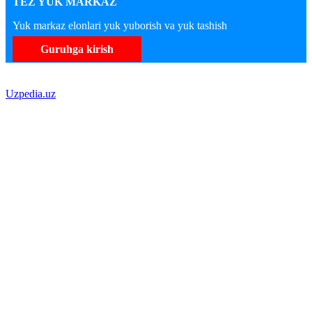
TEZ YUK MARKAZ
Yuk markaz elonlari yuk yuborish va yuk tashish
Guruhga kirish
Uzpedia.uz