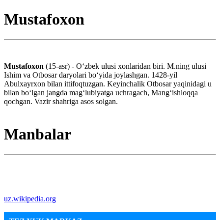
Mustafoxon
Mustafoxon
(15-asr) - Oʻzbek ulusi xonlaridan biri. M.ning ulusi
Ishim va Otbosar daryolari boʻyida joylashgan. 1428-yil
Abulxayrxon bilan ittifoqtuzgan. Keyinchalik Otbosar yaqinidagi u
bilan boʻlgan jangda magʻlubiyatga uchragach, Mangʻishloqqa
qochgan. Vazir shahriga asos solgan.
Manbalar
uz.wikipedia.org