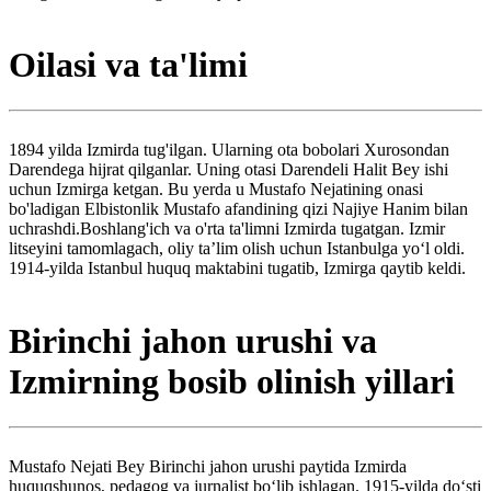
Oilasi va ta'limi
1894 yilda Izmirda tug'ilgan. Ularning ota bobolari Xurosondan
Darendega hijrat qilganlar. Uning otasi Darendeli Halit Bey ishi
uchun Izmirga ketgan. Bu yerda u Mustafo Nejatining onasi
bo'ladigan Elbistonlik Mustafo afandining qizi Najiye Hanim bilan
uchrashdi.Boshlang'ich va o'rta ta'limni Izmirda tugatgan. Izmir
litseyini tamomlagach, oliy ta’lim olish uchun Istanbulga yo‘l oldi.
1914-yilda Istanbul huquq maktabini tugatib, Izmirga qaytib keldi.
Birinchi jahon urushi va
Izmirning bosib olinish yillari
Mustafo Nejati Bey Birinchi jahon urushi paytida Izmirda
huquqshunos, pedagog va jurnalist boʻlib ishlagan. 1915-yilda doʻsti