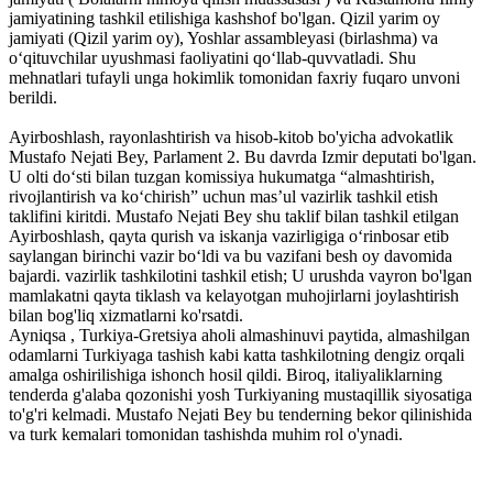
jamiyatining tashkil etilishiga kashshof bo'lgan. Qizil yarim oy
jamiyati (Qizil yarim oy), Yoshlar assambleyasi (birlashma) va
o‘qituvchilar uyushmasi faoliyatini qo‘llab-quvvatladi. Shu
mehnatlari tufayli unga hokimlik tomonidan faxriy fuqaro unvoni
berildi.
Ayirboshlash, rayonlashtirish va hisob-kitob bo'yicha advokatlik
Mustafo Nejati Bey, Parlament 2. Bu davrda Izmir deputati bo'lgan.
U olti do‘sti bilan tuzgan komissiya hukumatga “almashtirish,
rivojlantirish va ko‘chirish” uchun mas’ul vazirlik tashkil etish
taklifini kiritdi. Mustafo Nejati Bey shu taklif bilan tashkil etilgan
Ayirboshlash, qayta qurish va iskanja vazirligiga oʻrinbosar etib
saylangan birinchi vazir boʻldi va bu vazifani besh oy davomida
bajardi. vazirlik tashkilotini tashkil etish; U urushda vayron bo'lgan
mamlakatni qayta tiklash va kelayotgan muhojirlarni joylashtirish
bilan bog'liq xizmatlarni ko'rsatdi.
Ayniqsa , Turkiya-Gretsiya aholi almashinuvi paytida, almashilgan
odamlarni Turkiyaga tashish kabi katta tashkilotning dengiz orqali
amalga oshirilishiga ishonch hosil qildi. Biroq, italiyaliklarning
tenderda g'alaba qozonishi yosh Turkiyaning mustaqillik siyosatiga
to'g'ri kelmadi. Mustafo Nejati Bey bu tenderning bekor qilinishida
va turk kemalari tomonidan tashishda muhim rol o'ynadi.