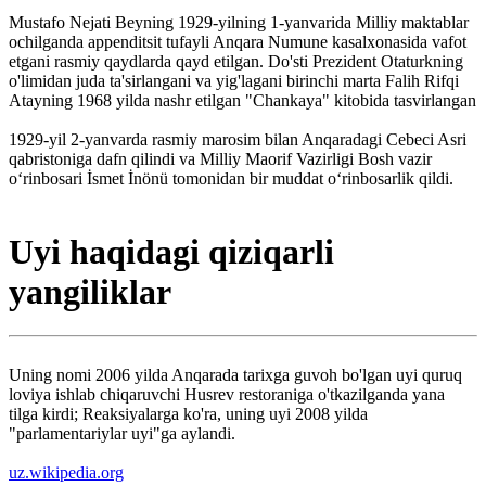
Mustafo Nejati Beyning 1929-yilning 1-yanvarida Milliy maktablar
ochilganda appenditsit tufayli Anqara Numune kasalxonasida vafot
etgani rasmiy qaydlarda qayd etilgan. Do'sti Prezident Otaturkning
o'limidan juda ta'sirlangani va yig'lagani birinchi marta Falih Rifqi
Atayning 1968 yilda nashr etilgan "Chankaya" kitobida tasvirlangan
1929-yil 2-yanvarda rasmiy marosim bilan Anqaradagi Cebeci Asri
qabristoniga dafn qilindi va Milliy Maorif Vazirligi Bosh vazir
oʻrinbosari İsmet İnönü tomonidan bir muddat oʻrinbosarlik qildi.
Uyi haqidagi qiziqarli
yangiliklar
Uning nomi 2006 yilda Anqarada tarixga guvoh bo'lgan uyi quruq
loviya ishlab chiqaruvchi Husrev restoraniga o'tkazilganda yana
tilga kirdi; Reaksiyalarga ko'ra, uning uyi 2008 yilda
"parlamentariylar uyi"ga aylandi.
uz.wikipedia.org