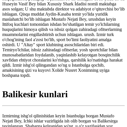
Huseyin Vasif Bey bilan Xususiy Shark İdadisi nomli maktabga
asos solgan; U shu maktabda direktor va adabiyot o‘qituvchisi bo‘lib
ishlagan. Qisqa muddat Aydin-Kasaba temir yo'lida yuridik
maslahatchi bo'lib ishlagan Mustafo Nejati Bey, urushdan keyin
Ittifoq kuchlari tomonidan ishdan bo'shatilgan temir yo'lchilarning
huquqlarini himoya qilish va ishsiz qolgan zahiradagi ofitserlarning
muammolarini engillashtirish uchun ishlagan. urush. Izmir turk
o'chog'ining faol a'zosi bo'lib, sport bo'limi faoliyatini amalga
oshirdi. U "Altay" sport klubining asoschilaridan biri edi.
Temiryo'lchilar, ishsiz zahiradagi ofitserlar, yosh sportchilar bilan
munosabatlaridan foydalanib, yaqinlashib kelayotgan bosqinchilik
xavfidan ehtiyot choralarini ko'rishga, qarshilik ko'rsatishga harakat
qildi. Izmir ishg'ol qilingandan so'ng u Istanbulga qochib,
amakisining qizi va kuyovi Xolide Nusret Xonimning uyiga
boshpana topdi.
Balikesir kunlari
Izmirning ishg'ol qilinishidan keyin Istanbulga borgan Mustafo
Nejati Bey, Ichki ishlar vazirligida ish olib borgan va Balikesirga
tayinlangan. Shaharga kelganidan so'ng, u o'z vazifasidan voz