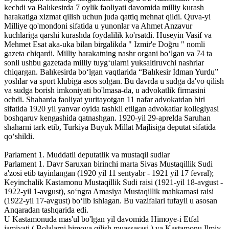
kechdi va Balıkesirda 7 oylik faoliyati davomida milliy kurash
harakatiga xizmat qilish uchun juda qattiq mehnat qildi. Quva-yi
Milliye qo'mondoni sifatida u yunonlar va Ahmet Anzavur
kuchlariga qarshi kurashda foydalilik ko'rsatdi. Huseyin Vasif va
Mehmet Esat aka-uka bilan birgalikda " Izmir'e Doğru " nomli
gazeta chiqardi. Milliy harakatning nashr organi bo‘lgan va 74 ta
sonli ushbu gazetada milliy tuyg‘ularni yuksaltiruvchi nashrlar
chiqargan. Balıkesirda bo‘lgan vaqtlarida “Balıkesir İdman Yurdu”
yoshlar va sport klubiga asos solgan. Bu davrda u sudga da'vo qilish
va sudga borish imkoniyati bo'lmasa-da, u advokatlik firmasini
ochdi. Shaharda faoliyat yuritayotgan 11 nafar advokatdan biri
sifatida 1920 yil yanvar oyida tashkil etilgan advokatlar kollegiyasi
boshqaruv kengashida qatnashgan. 1920-yil 29-aprelda Saruhan
shaharni tark etib, Turkiya Buyuk Millat Majlisiga deputat sifatida
qo‘shildi.
Parlament 1. Muddatli deputatlik va mustaqil sudlar
Parlament 1. Davr Saruxan birinchi marta Sivas Mustaqillik Sudi
a'zosi etib tayinlangan (1920 yil 11 sentyabr - 1921 yil 17 fevral);
Keyinchalik Kastamonu Mustaqillik Sudi raisi (1921-yil 18-avgust -
1922-yil 1-avgust), soʻngra Amasiya Mustaqillik mahkamasi raisi
(1922-yil 17-avgust) boʻlib ishlagan. Bu vazifalari tufayli u asosan
Anqaradan tashqarida edi.
U Kastamonuda mas'ul bo'lgan yil davomida Himoye-i Etfal
jamiyati ( Bolalarni himoya qilish muassasasi ) va Kastamonu Ilmiy