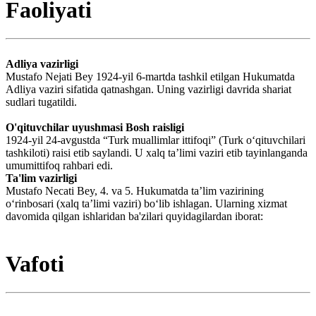
Faoliyati
Adliya vazirligi
Mustafo Nejati Bey 1924-yil 6-martda tashkil etilgan Hukumatda
Adliya vaziri sifatida qatnashgan. Uning vazirligi davrida shariat
sudlari tugatildi.
O'qituvchilar uyushmasi Bosh raisligi
1924-yil 24-avgustda “Turk muallimlar ittifoqi” (Turk oʻqituvchilari
tashkiloti) raisi etib saylandi. U xalq ta’limi vaziri etib tayinlanganda
umumittifoq rahbari edi.
Ta'lim vazirligi
Mustafo Necati Bey, 4. va 5. Hukumatda taʼlim vazirining
oʻrinbosari (xalq taʼlimi vaziri) boʻlib ishlagan. Ularning xizmat
davomida qilgan ishlaridan ba'zilari quyidagilardan iborat:
Vafoti