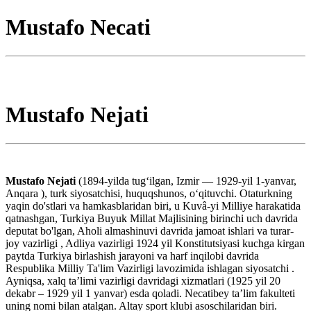
Mustafo Necati
Mustafo Nejati
Mustafo Nejati
(1894-yilda tugʻilgan, Izmir — 1929-yil 1-yanvar,
Anqara ), turk siyosatchisi, huquqshunos, oʻqituvchi. Otaturkning
yaqin do'stlari va hamkasblaridan biri, u Kuvâ-yi Milliye harakatida
qatnashgan, Turkiya Buyuk Millat Majlisining birinchi uch davrida
deputat bo'lgan, Aholi almashinuvi davrida jamoat ishlari va turar-
joy vazirligi , Adliya vazirligi 1924 yil Konstitutsiyasi kuchga kirgan
paytda Turkiya birlashish jarayoni va harf inqilobi davrida
Respublika Milliy Ta'lim Vazirligi lavozimida ishlagan siyosatchi .
Ayniqsa, xalq ta’limi vazirligi davridagi xizmatlari (1925 yil 20
dekabr – 1929 yil 1 yanvar) esda qoladi. Necatibey taʼlim fakulteti
uning nomi bilan atalgan. Altay sport klubi asoschilaridan biri.