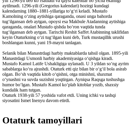
yili 1296-yil deb koʻrsatiladi va qaysi kalendar boʻyicha ekanligi
aytilmadi. 1296-yili (Gregorius kalendari) hozirgi kundagi
kalendarning 1880–1881-yillariga toʻgʻri keladi. Mustafo
Kamolning oʻzing aytishiga qaraganda, onasi unga bahorda
tugʻilgansan deb aytgan, opoysi esa Makbule Atadanning aytishiga
qaraganda, onalari Mustafo qishda boʻron vaqtida tunda
tugʻilgansan deb aytgan. Tarixchi Reshit Saffet Atabinning taklifidan
keyin Otaturkning oʻzi tugʻilgan kuni deb, Turk mustaqillik urushi
boshlangan kunni, yani 19-mayni tanlagan.
Selanik bilan Manastrdagi harbiy maktablarda tahsil olgan. 1895-yili
Manastrdagi Usmonli harbiy akademiyasiga oʻqishga kiradi.
Mustafo Kamol Latife Ushakligiga uylanadi. U 3 yildan soʻng ayrim
sabablarga koʻra ajrashdi. Otaturk etti qiz bilan bir oʻgʻil bola asirab
olgan. Boʻsh vaqtida kitob oʻqishni, otga minishni, shaxmat
oʻynashni va suvda suzishni yoqtirgan. Ayniqsa Raqsga tushushga
humor boʻlgan. Mustafo Kamol koʻplab kitoblar yozib, shaxsiy
kundalik ham tutgan.
Otaturk 1938-yili 57 yoshida vafot etdi. Uning ichki va tashqi
siyosatini Ismet Inenyu davom etirdi.
Otaturk tamoyillari