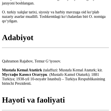
jarayoni boshlangan.
O. turkiy xalqlar tarixi, siyosiy va harbiy mavzuga oid koʻplab
nazariy asarlar muallifi. Toshkentdagi koʻchalardan biri O. nomiga
qoʻyilgan.
Adabiyot
Qahramon Rajabov, Temur Gʻiyosov.
Mustafa Kemal Atatürk
(talaffuzi: Mustafa Kemal Ataturk; kir.
Мустафо Камол Отатурк
(Mustafo Kamol Otaturk); 1881
Turkiya; 1938-yil 10-noyabr Istanbul) – Turkiya Respublikasining
birinchi Prezidenti.
Hayoti va faoliyati