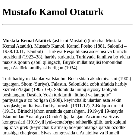
Mustafo Kamol Otaturk
Mustafa Kemal Atatürk
(asl ismi Mustafo) (turkcha: Mustafa
Kemal Atatürk), Mustafo Kamol, Kamol Posho (1881, Saloniki –
1938.10.11, Istanbul) – Turkiya Respublikasi asoschisi va birinchi
prezidenti (1923–38), harbiy sarkarda. Turkiyada familiya boʻyicha
maxsus qonun qabul qilingach, Buyuk millat majlisi tomonidan
unga Atatürk familiyasi berilgan (1934).
Turli harbiy maktablar va Istanbul Bosh shtab akademiyasini (1905)
tugatgan. Shom (Suriya), Falastin, Salonikida zobit sifatida harbiy
xizmat oʻtagan (1905–09). Salonikida uning siyosiy faoliyati
boshlangan. Dastlab, Yosh turklarnit „Ittihod va taraqqiy“
partiyasiga aʼzo boʻlgan (1908), keyinchalik ulardan asta-sekin
uzoqlashgan. Italiya-Turkiya urushi (1911-12), 2-Bolqon urushi
(1913), Birinchi jahon urushida qatnashgan. 1919-yil 19-mayda
Istanbuldan Anatoliya (Onadoʻli)ga kelgan. Arzirum va Sivas
kongresslari (1919-yil iyul–sentabr)ga rahbarlik qilib, turk xalqini
ingliz va grek (keyinchalik arman) bosqinchilariga qarshi ozodlik
urushiga chaqirgan. Sivas kongressida u Anatoliya va Rumeli