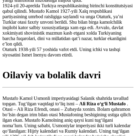
yangi shartnoma imzolashga majbur qildi.
1924-yil 20-aprelda Turkiya respublikasining birinchi konstitutsiyasi
qabul qilindi. Mustafo Kamol 1927-yili Xalq respublikasi
partiyasining umrbod raisligiga saylandi va unga Otaturk, yaʼni
Turklar otasi faxriy unvoni berildi. Shu bilan birga kamolchilik
inqilobi kator salbiy xususiyatlarga xam ega edi. Avvalo, davlat
xokimiyati shovinistik mazmun kasb etgani xolda Turkiyaning
barcha fuqarolari, dini va millatidan qatʼi nazar, turklar ekanligini
eʼlon qildi.
Otaturk 1938-yili 57 yoshida vafot etdi. Uning ichki va tashqi
siyosatini Ismet Inenyu davom etirdi.
Oilaviy va bolalik davri
Mustafo Kamol Usmonli imperiyasidagi Salanik shahrida tavallud
topgan. Tugʻilgan vaqtdagi toʻliq ismi –
Ali Riza oʻgʻli Mustafo
.
Otasi – Ali Riza Efendi, onasi – Zubayda xonim. Bolam qahramon
boʻlsin degan irim bilan otasi Mustafoning beshigining ustiga qilich
ilgan ekan. Mustafo Kamolning aniq qaysi kuni tugʻilgani
nomaʼlum. Uning sababi, Usmoniylar imperiyasi ikki turli kalendar
qoʻllanilgan: Hijriy kalendari va Rumiy kalendari. Uning tugʻilgan