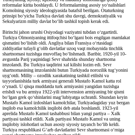
reformalar kirita boshlaydi. U feformalarning asosiy yoʻnalishlari
Komolning siyosiy ideologiyasida batafsil berilgan. Otaturkning
prinsipi boʻyicha Turkiya davlati shu davrgi, demokratiyalik va
Sekulyarizm milliy davlat boʻlib tashkil topish kerak edi.
Birinchi jahon urushi Osiyodagi vaziyatni tubdan oʻzgartirdi.
Turkiya Olmoniyaning ittifoqchisi boʻlgani bois engilgan mamlakat
qismatini boʻlishib oldi. Angliya bilan Fransiya oʻrtasidagi
ziddiyatlar tufayli gʻolib davlatlar uzoq vaqt mobaynida tinchlik
shartnomasi tuzishga muvoffaq boʻlishmadi. Baribir, 1920-yil 10-
avgustda Parij yaqinidagi Sevr shahrida shunday shartnoma
imzolandi. Bu Turkiya taqdirini xal kilishi lozim edi. Sevr
shartnomasining imzolanishi butun Turkiyada norozilik tugʻyonini
uygʻotdi. Milliy – ozodlik xarakatining tashkil etilishi va
tayyorlanishida turk armiyasi generali Mustafo Kamol katta rol
oʻynadi. U qisqa muddatda turk armiyasini yangidan tuzishga
erishdi va bu armiya 1922-yili intervension armiyaning bir qismi
boʻlgan grek qoʻshinlarini magʻlubiyatga uchratdi. Shundan keyin
Mustafo Kamol izdoshlari kamolchilar, Turkiyadagiday yuz bergan
inqilob esa kamolchilik inqilobi deb atala boshlandi. 1923-yil
aprelida Mustafo Kamol tashabbusi bilan yangi partiya – Xalk
partiyasi tashkil etildi. Xalk partiyasi Mustafo Kamol va uning
inqilobiy islohotlari uchun asosiy siyosiy tayanch boʻlib keldi.
Turkiya respublikasi Gʻarb davlatlarini Sevr shartnomasi oʻrniga