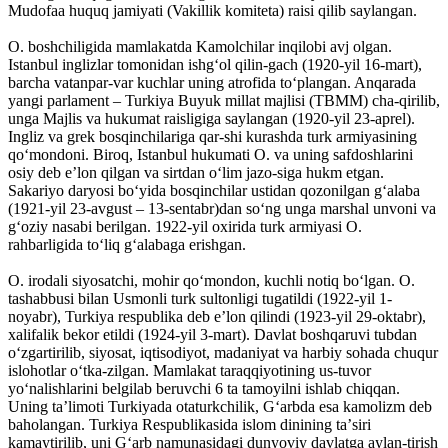
Mudofaa huquq jamiyati (Vakillik komiteta) raisi qilib saylangan.
O. boshchiligida mamlakatda Kamolchilar inqilobi avj olgan.
Istanbul inglizlar tomonidan ishgʻol qilin-gach (1920-yil 16-mart),
barcha vatanpar-var kuchlar uning atrofida toʻplangan. Anqarada
yangi parlament – Turkiya Buyuk millat majlisi (TBMM) cha-qirilib,
unga Majlis va hukumat raisligiga saylangan (1920-yil 23-aprel).
Ingliz va grek bosqinchilariga qar-shi kurashda turk armiyasining
qoʻmondoni. Biroq, Istanbul hukumati O. va uning safdoshlarini
osiy deb eʼlon qilgan va sirtdan oʻlim jazo-siga hukm etgan.
Sakariyo daryosi boʻyida bosqinchilar ustidan qozonilgan gʻalaba
(1921-yil 23-avgust – 13-sentabr)dan soʻng unga marshal unvoni va
gʻoziy nasabi berilgan. 1922-yil oxirida turk armiyasi O.
rahbarligida toʻliq gʻalabaga erishgan.
O. irodali siyosatchi, mohir qoʻmondon, kuchli notiq boʻlgan. O.
tashabbusi bilan Usmonli turk sultonligi tugatildi (1922-yil 1-
noyabr), Turkiya respublika deb eʼlon qilindi (1923-yil 29-oktabr),
xalifalik bekor etildi (1924-yil 3-mart). Davlat boshqaruvi tubdan
oʻzgartirilib, siyosat, iqtisodiyot, madaniyat va harbiy sohada chuqur
islohotlar oʻtka-zilgan. Mamlakat taraqqiyotining us-tuvor
yoʻnalishlarini belgilab beruvchi 6 ta tamoyilni ishlab chiqqan.
Uning taʼlimoti Turkiyada otaturkchilik, Gʻarbda esa kamolizm deb
baholangan. Turkiya Respublikasida islom dinining taʼsiri
kamaytirilib, uni Gʻarb namunasidagi dunyoviy davlatga aylan-tirish