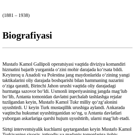
(1881 – 1938)
Biografiyasi
Mustafo Kamol Gallipoli operatsiyasi vaqtida diviziya komandiri
hizmatini bajarib yurganida oʻzini mohir darajada koʻrsata bildi.
Keyinroq u Anadoli va Polestina jang maydonlarida oʻzining yangi
taktikalarini oliy darajada boshqarishi bilan hammaning nazarini
oʻziga qaratdi, Birinchi Jahon urushi vaqtida oliy darajadagi
hurmatga sazovor boʻldi. Usmonli imperiyasining jangda magʻlub
boʻlib, Antanta tomonidan davlatni parchalab tashlashga rejalar
tuzilgandan keyin, Mustafo Kamol Tukr milliy qoʻzgʻalonini
uyushtirdi. U keyin Turk mustaqillik urushiga aylandi. Ankarada
vaqtincha hukumat uyushtirganidan soʻng, u Antanta davlatlari
yuborgan askarlariga qarshi hujum uyushtirib, ularni magʻlub etadi.
Sirtqi interventsiyalik kuchlarni qaytargandan keyin Mustafo Kamol
Turkiyaning siyosiy, iqtisodiy va madaniy tomonlariga ijobiy