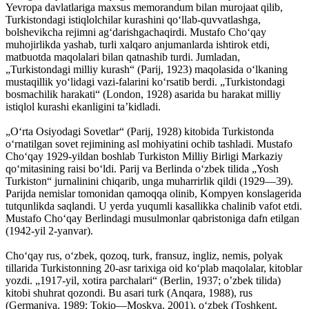
Yevropa davlatlariga maxsus memorandum bilan murojaat qilib,
Turkistondagi istiqlolchilar kurashini qoʻllab-quvvatlashga,
bolshevikcha rejimni agʻdarishgachaqirdi. Mustafo Choʻqay
muhojirlikda yashab, turli xalqaro anjumanlarda ishtirok etdi,
matbuotda maqolalari bilan qatnashib turdi. Jumladan,
„Turkistondagi milliy kurash“ (Parij, 1923) maqolasida oʻlkaning
mustaqillik yoʻlidagi vazi-falarini koʻrsatib berdi. „Turkistondagi
bosmachilik harakati“ (London, 1928) asarida bu harakat milliy
istiqlol kurashi ekanligini taʼkidladi.
„Oʻrta Osiyodagi Sovetlar“ (Parij, 1928) kitobida Turkistonda
oʻrnatilgan sovet rejimining asl mohiyatini ochib tashladi. Mustafo
Choʻqay 1929-yildan boshlab Turkiston Milliy Birligi Markaziy
qoʻmitasining raisi boʻldi. Parij va Berlinda oʻzbek tilida „Yosh
Turkiston“ jurnalinini chiqarib, unga muharrirlik qildi (1929—39).
Parijda nemislar tomonidan qamoqqa olinib, Kompyen konslagerida
tutqunlikda saqlandi. U yerda yuqumli kasallikka chalinib vafot etdi.
Mustafo Choʻqay Berlindagi musulmonlar qabristoniga dafn etilgan
(1942-yil 2-yanvar).
Choʻqay rus, oʻzbek, qozoq, turk, fransuz, ingliz, nemis, polyak
tillarida Turkistonning 20-asr tarixiga oid koʻplab maqolalar, kitoblar
yozdi. „1917-yil, xotira parchalari“ (Berlin, 1937; oʼzbek tilida)
kitobi shuhrat qozondi. Bu asari turk (Anqara, 1988), rus
(Germaniya, 1989; Tokio—Moskva, 2001), oʻzbek (Toshkent,