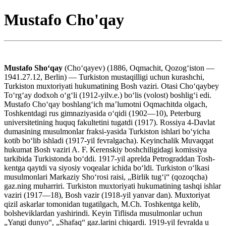
Mustafo Cho'qay
Mustafo Shoʻqay
(Choʻqayev) (1886, Oqmachit, Qozogʻiston —
1941.27.12, Berlin) — Turkiston mustaqilligi uchun kurashchi,
Turkiston muxtoriyati hukumatining Bosh vaziri. Otasi Choʻqaybey
Toʻrgʻay dodxoh oʻgʻli (1912-yilv.e.) boʻlis (volost) boshligʻi edi.
Mustafo Choʻqay boshlangʻich maʼlumotni Oqmachitda olgach,
Toshkentdagi rus gimnaziyasida oʻqidi (1902—10), Peterburg
universitetining huquq fakultetini tugatdi (1917). Rossiya 4-Davlat
dumasining musulmonlar fraksi-yasida Turkiston ishlari boʻyicha
kotib boʻlib ishladi (1917-yil fevralgacha). Keyinchalik Muvaqqat
hukumat Bosh vaziri A. F. Kerenskiy boshchiligidagi komissiya
tarkibida Turkistonda boʻddi. 1917-yil aprelda Petrograddan Tosh-
kentga qaytdi va siyosiy voqealar ichida boʻldi. Turkiston oʻlkasi
musulmonlari Markaziy Shoʻrosi raisi, „Birlik tugʻi“ (qozoqcha)
gaz.ning muharriri. Turkiston muxtoriyati hukumatining tashqi ishlar
vaziri (1917—18), Bosh vazir (1918-yil yanvar dan). Muxtoriyat
qizil askarlar tomonidan tugatilgach, M.Ch. Toshkentga kelib,
bolsheviklardan yashirindi. Keyin Tiflisda musulmonlar uchun
„Yangi dunyo“, „Shafaq“ gaz.larini chiqardi. 1919-yil fevralda u