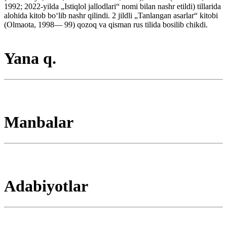
1992; 2022-yilda „Istiqlol jallodlari“ nomi bilan nashr etildi) tillarida
alohida kitob boʻlib nashr qilindi. 2 jildli „Tanlangan asarlar“ kitobi
(Olmaota, 1998— 99) qozoq va qisman rus tilida bosilib chikdi.
Yana q.
Manbalar
Adabiyotlar