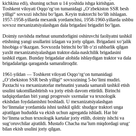
kichkina edi), shuning uchun u 14 yoshida ishga kirishgan.
Toshkent viloyati Oqqoʻrgʻon tumanidagi „Oʻzbekiston SSR besh
yilligi“ sovxozi ishchisi boʻlgan. Keyin traktorchi boʻlib ishlagan.
1957-1958-yillarda mexanik yordamchisi, 1958-1960-yillarda ushbu
sovxoz mexanizatsiyalashgan dala brigadasi brigadiri boʻlgan.
Doimiy ravishda mehnat unumdorligini oshiruvchi faoliyatni tashkil
etishning yangi usullarini izlagan va joriy qilgan. Brigadani xoʻjalik
hisobiga oʻtkazgan. Sovxozda birinchi boʻlib oʻzi rahbarlik qilgan
yaxlit mexanizatsiyalashgan traktor-dala-naslchilik brigadasini
tashkil etgan. Bunday brigadalar alohida ishlaydigan traktor va dala
brigadalariga qaraganda samaraliroqdir.
1961-yildan — Toshkent viloyati Oqqoʻrgʻon tumanidagi
„Oʻzbekiston SSR besh yilligi“ sovxozining 5-boʻlimi mudiri.
Paxtachi va mexanizatorlar mehnatini yanada samarali tashkil etish
usulini takomillashtirish va joriy etish davom ettirildi. Birinchi
tadqiqotlardan biri yangi progressiv sxemalar va texnologik
ekishdan foydalanishni boshladi. U mexanizatsiyalashgan
boʻlinmalar yordamida ishni tashkil qildi: shudgor traktori unga
ajratilgan hududda va ekish uchun agregatda ishladi. Har bir
boʻlinma uchun texnologik kartalar joriy etilib, doimiy ishchi va
sugʻoruvchilar ajratildi. Mustafo Chacha maʼlum miqdordagi urugʻ
bilan ekish usulini joriy qilgan.