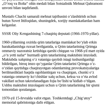
„Oʻroq va Bolta“ oltin medali bilan Sotsialistik Mehnat Qahramoni
unvoni bilan taqdirlandi.
Mustafo Chachi samarali mehnat tajribasini oʻzlashtirish uchun
butun Sovet Ittifoqidan, shuningdek, xorijiy mamlakatlardan ham
kelganlar.
SSSR Oliy Kengashining 7-chaqiriq deputati (1966-1970-yillar).
1960-yillarning oxirida qrim tatarlariga mamlakat boʻylab erkin
harakatlanishga ruxsat berilganida, u Qrim tatarlarining Qrimga
ommaviy nazoratsiz ketishiga qarshi chiqqan va 1968-yil mart oyida
„oʻn yetti nafar“ hurmatli qrim tatarlarining maktubini imzoladi.
Maktubda xalqning oʻz vataniga qaytish istagi tushunilganligi
bildirilgan, biroq imzo qoʻyganlar Qrim tatarlarini Qrimga oʻz-
oʻzidan qaytishga chaqirayotgan odamlarning provokatsiyalariga
berilmasliklari haqida ogohlantirgan va chaqirgan, chunki oʻz
vataniga ommaviy koʻchishlar xalq uchun, keksa va oʻrta avlod
vakillari uchun takrorlanadigan fojia boʻlishi taʼkidlab oʻtilgan.
Ushbu maktubni imzolagani uchun u Qrim tatarlarining bir qismi
tomonidan qoralangan.
1970-yil 15-fevralda vafot etgan. Toshkentdagi „Chigʻatoy“
memorial qabristoniga dafn etilgan.