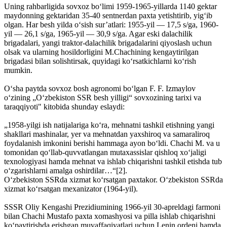
Uning rahbarligida sovxoz boʻlimi 1959-1965-yillarda 1140 gektar
maydonning gektaridan 35-40 sentnerdan paxta yetishtirib, yigʻib
olgan. Har besh yilda oʻsish sur’atlari: 1955-yil — 17,5 s/ga, 1960-
yil — 26,1 s/ga, 1965-yil — 30,9 s/ga. Agar eski dalachilik
brigadalari, yangi traktor-dalachilik brigadalarini qiyoslash uchun
olsak va ularning hosildorligini M.Chachining kengaytirilgan
brigadasi bilan solishtirsak, quyidagi koʻrsatkichlarni koʻrish
mumkin.
Oʻsha paytda sovxoz bosh agronomi boʻlgan F. F. Izmaylov
oʻzining „Oʻzbekiston SSR besh yilligi“ sovxozining tarixi va
taraqqiyoti" kitobida shunday eslaydi:
„1958-yilgi ish natijalariga koʻra, mehnatni tashkil etishning yangi
shakllari mashinalar, yer va mehnatdan yaxshiroq va samaraliroq
foydalanish imkonini berishi hammaga ayon boʻldi. Chachi M. va u
tomonidan qoʻllab-quvvatlangan mutaxassislar qishloq xoʻjaligi
texnologiyasi hamda mehnat va ishlab chiqarishni tashkil etishda tub
oʻzgarishlarni amalga oshirdilar…“[2].
Oʻzbekiston SSRda xizmat koʻrsatgan paxtakor. Oʻzbekiston SSRda
xizmat koʻrsatgan mexanizator (1964-yil).
SSSR Oliy Kengashi Prezidiumining 1966-yil 30-apreldagi farmoni
bilan Chachi Mustafo paxta xomashyosi va pilla ishlab chiqarishni
koʻpaytirishda erishgan muvaffaqiyatlari uchun Lenin ordeni hamda