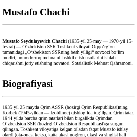
Mustafo Chachi
Mustafo Seydulayevich Chachi
(1935-yil 25-may — 1970-yil 15-
fevral) — Oʻzbekiston SSR Toshkent viloyati Oqqoʻrgʻon
tumanidagi „Oʻzbekiston SSRning besh yilligi“ sovxozi boʻlim
mudiri, unumdorroq mehnatni tashkil etish usullarini ishlab
chiqarishni joriy etishning novatori. Sotsialistik Mehnat Qahramoni.
Biografiyasi
1935-yil 25-mayda Qrim ASSR (hozirgi Qrim Respublikasi)ning
Korbek (1945-yildan — Izobilnoe) qishlogʻida tugʻilgan. Qrim tatar.
1944-yilda barcha qrim tatarlari bilan birgalikda Qrimdan
Oʻzbekiston SSR (hozirgi Oʻzbekiston Respublikasi)ga surgun
qilingan. Toshkent viloyatiga kelgan oiladan faqat Mustafo ishlay
olardi (ota-onasi keksa, katta akasi nogiron, ukasi va singlisi hali