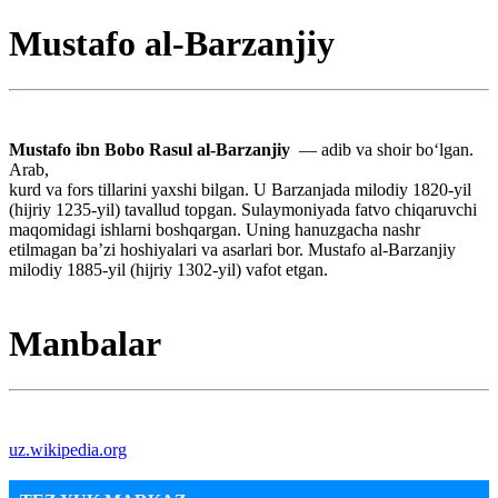
Mustafo al-Barzanjiy
Mustafo ibn Bobo Rasul al-Barzanjiy
— adib va shoir bo‘lgan.
Arab,
kurd va fors tillarini yaxshi bilgan. U Barzanjada milodiy 1820-yil
(hijriy 1235-yil) tavallud topgan. Sulaymoniyada fatvo chiqaruvchi
maqomidagi ishlarni boshqargan. Uning hanuzgacha nashr
etilmagan baʼzi hoshiyalari va asarlari bor. Mustafo al-Barzanjiy
milodiy 1885-yil (hijriy 1302-yil) vafot etgan.
Manbalar
uz.wikipedia.org