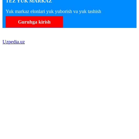
TEZ YUK MARKAZ
Yuk markaz elonlari yuk yuborish va yuk tashish
Guruhga kirish
Uzpedia.uz