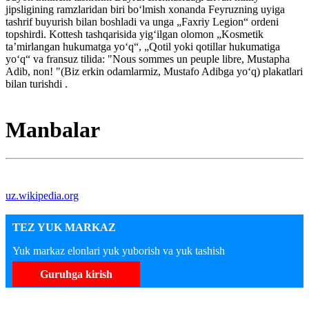
jipsligining ramzlaridan biri boʻlmish xonanda Feyruzning uyiga
tashrif buyurish bilan boshladi va unga „Faxriy Legion“ ordeni
topshirdi. Kottesh tashqarisida yigʻilgan olomon „Kosmetik
taʼmirlangan hukumatga yoʻq“, „Qotil yoki qotillar hukumatiga
yoʻq“ va fransuz tilida: "Nous sommes un peuple libre, Mustapha
Adib, non! "(Biz erkin odamlarmiz, Mustafo Adibga yoʻq) plakatlari
bilan turishdi .
Manbalar
uz.wikipedia.org
TEZ YUK MARKAZ
Yuk markaz elonlari yuk yuborish va yuk tashish
Guruhga kirish