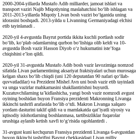
2000-2004-yillarda Mustafo Adib milliarder, jamoat ishlari va
transport vaziri Najib Miqotiyning maslahatchisi boʻlib ishlagan va
2011-2013-yillarda Miqotiy Livan bosh vaziri boʻlganida uning
idorasini boshqadi. 2013-yilda u Livanning Germaniyadagi elchisi
etib tayinlanadi .
2020-yil 4-avgustda Bayrut portida ikkita kuchli portlash sodir
boʻlib, koʻplab odamlarning qurbon boʻlishiga olib keldi va 10-
avgustda Bosh vazir Hasson Diyob oʻz hukumatini isteʼfoga
chiqishini eʼlon qildi.
2020-yil 31-avgustda Mustafo Adib bosh vazir lavozimiga nomzod
sifatida Livan parlamentining aksariyat fraktsiyalari uchun murosaga
kelgan shaxs boʻlib chiqdi (uni 120 deputatdan 90 nafari qoʻllab-
quvvatladilar) va Prezident Mishel Avn uni bosh vazir etib tayinladi
va unga vazirlar mahkamasini shakllantirishni buyurdi.
Kuzatuvchilarning taʼkidlashicha, yangi bosh vazir nomzodi avgust
oyining boshidan buyon Fransiya prezidenti Makronning Livanga
ikkinchi tashrifi arafasida boʻlib oʻtdi. Makron Livanga xalqaro
yordam dasturini taklif qildi va u mamlakatda qatʼiyatli siyosiy va
iqtisodiy islohotlarning boshlanmasa, tartibsizliklar fuqarolar
urushiga aylanib ketish xavfi toʻgʻrisida ogohlantirdi .
31-avgust kuni kechqurun Fransiya prezidenti Livanga 6-avgustdan
buyon ikkinchi tashrifini Bayrut chekkasidagi Livan milliy