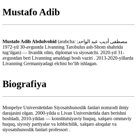
Mustafo Adib
Mustafo Adib Abdulvohid
(arabcha: مصطفى أديب عبد الواحد;
1972-yil 30-avgustda Livanning Tarobulus ash-Shom shahrida
tugʻilgan) — livanlik olim, diplomat va siyosatchi. 2020-yil 31-
avgustdan beri Livanning amaldagi bosh vaziri . 2013-2020-yillarda
Livanning Germaniyadagi elchisi boʻlib ishlagan.
Biografiya
Monpelye Universitetidan Siyosatshunoslik fanlari nomzodi ilmiy
darajasini olgan. 2000-yilda u Livan Universitetida dars berishni
boshladi, 2010-yildan — konstitutsiyaviy huquq, xalqaro ommaviy
huquq, siyosiy partiyalar va lobbichilik, xalqaro aloqalar va
siyosatshunoslik fanlari professori .