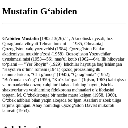
Mustafin G‘abiden
Gʻabiden Mustafin
[1902.13(26).11, Akmolinsk uyezdi, hrz.
Qaragʻanda viloyati Telman tumani — 1985, Olma-ota] —
Qozogʻiston xalq yozuvchisi (1984). Qozogʻiston Fanlar
akademiyasi muxbir aʼzosi (1958). Qozogʻiston Yozuvchilar
uyushmasi raisi (1953—56), masʼul kotib (1962—64). Ilk hikoyalar
toʻplami — "Yer Shoyin" (1929). Ishchilar hayotiga bagʻishlangan
"Hayot va oʻlim" romani (1941) qozoq prozasining ilk
namunalaridan, "Chi-gʻanoq" (1945), "Qaragʻanda" (1952),
"Boʻrondan soʻng" (1959), "Koʻz koʻrgan" (1qism, 1963) kabi qissa
va romanlarida qozoq xalqi turli tabaqalarining hayoti, ishchi-
shaxtyorlar va yoshlarning fidokorona mehnatlari oʻz ifodasini
topgan. M. Oʻzbekistonga bir necha marta kelgan (1958, 1960).
Oʻzbek adiblari bilan yaqin aloqada boʻlgan. Asarlari oʻzbek tiliga
tarjima qilingan. Abay nomidagi Qozogʻiston Davlat mukofoti
laureati (1953).