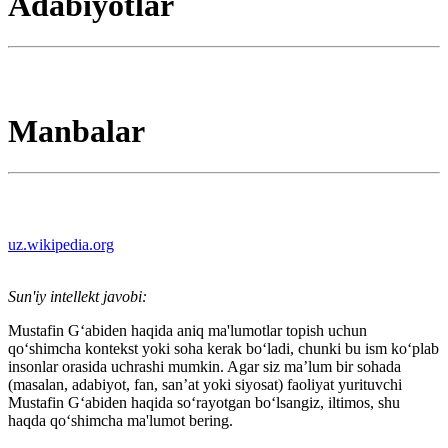
Adabiyotlar
Manbalar
uz.wikipedia.org
Sun'iy intellekt javobi:
Mustafin G‘abiden haqida aniq ma'lumotlar topish uchun
qo‘shimcha kontekst yoki soha kerak bo‘ladi, chunki bu ism ko‘plab
insonlar orasida uchrashi mumkin. Agar siz ma’lum bir sohada
(masalan, adabiyot, fan, san’at yoki siyosat) faoliyat yurituvchi
Mustafin G‘abiden haqida so‘rayotgan bo‘lsangiz, iltimos, shu
haqda qo‘shimcha ma'lumot bering.