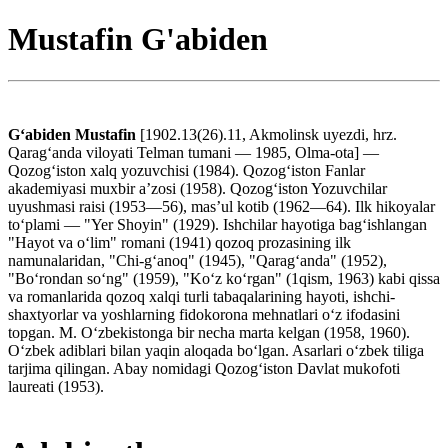
Mustafin G'abiden
Gʻabiden Mustafin
[1902.13(26).11, Akmolinsk uyezdi, hrz.
Qaragʻanda viloyati Telman tumani — 1985, Olma-ota] —
Qozogʻiston xalq yozuvchisi (1984). Qozogʻiston Fanlar
akademiyasi muxbir aʼzosi (1958). Qozogʻiston Yozuvchilar
uyushmasi raisi (1953—56), masʼul kotib (1962—64). Ilk hikoyalar
toʻplami — "Yer Shoyin" (1929). Ishchilar hayotiga bagʻishlangan
"Hayot va oʻlim" romani (1941) qozoq prozasining ilk
namunalaridan, "Chi-gʻanoq" (1945), "Qaragʻanda" (1952),
"Boʻrondan soʻng" (1959), "Koʻz koʻrgan" (1qism, 1963) kabi qissa
va romanlarida qozoq xalqi turli tabaqalarining hayoti, ishchi-
shaxtyorlar va yoshlarning fidokorona mehnatlari oʻz ifodasini
topgan. M. Oʻzbekistonga bir necha marta kelgan (1958, 1960).
Oʻzbek adiblari bilan yaqin aloqada boʻlgan. Asarlari oʻzbek tiliga
tarjima qilingan. Abay nomidagi Qozogʻiston Davlat mukofoti
laureati (1953).