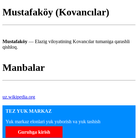
Mustafaköy (Kovancılar)
Mustafaköy
— Elazig viloyatining Kovancılar tumaniga qarashli
qishloq.
Manbalar
uz.wikipedia.org
TEZ YUK MARKAZ
Yuk markaz elonlari yuk yuborish va yuk tashish
Guruhga kirish