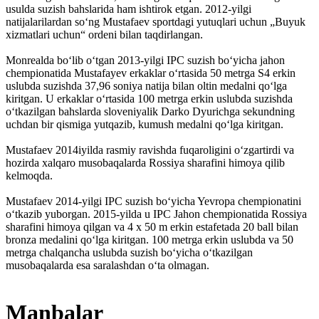
usulda suzish bahslarida ham ishtirok etgan. 2012-yilgi
natijalarilardan soʻng Mustafaev sportdagi yutuqlari uchun „Buyuk
xizmatlari uchun“ ordeni bilan taqdirlangan.
Monrealda boʻlib oʻtgan 2013-yilgi IPC suzish boʻyicha jahon
chempionatida Mustafayev erkaklar oʻrtasida 50 metrga S4 erkin
uslubda suzishda 37,96 soniya natija bilan oltin medalni qoʻlga
kiritgan. U erkaklar oʻrtasida 100 metrga erkin uslubda suzishda
oʻtkazilgan bahslarda sloveniyalik Darko Dyurichga sekundning
uchdan bir qismiga yutqazib, kumush medalni qoʻlga kiritgan.
Mustafaev 2014iyilda rasmiy ravishda fuqaroligini oʻzgartirdi va
hozirda xalqaro musobaqalarda Rossiya sharafini himoya qilib
kelmoqda.
Mustafaev 2014-yilgi IPC suzish boʻyicha Yevropa chempionatini
oʻtkazib yuborgan. 2015-yilda u IPC Jahon chempionatida Rossiya
sharafini himoya qilgan va 4 x 50 m erkin estafetada 20 ball bilan
bronza medalini qoʻlga kiritgan. 100 metrga erkin uslubda va 50
metrga chalqancha uslubda suzish boʻyicha oʻtkazilgan
musobaqalarda esa saralashdan oʻta olmagan.
Manbalar