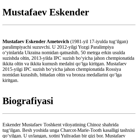
Mustafaev Eskender
Mustafaev Eskender Ametovich
(1981-yil 17-iyulda tugʻilgan)
paralimpiyachi suzuvchi. U 2012-yilgi Yozgi Paralimpiya
oʻyinlarida Ukraina nomidan qatnashib, 50 metrga erkin usulda
suzishda oltin, 2013-yilda IPC suzish boʻyicha jahon chempionatida
ikkita oltin va ikkita kumush medalni qoʻlga kiritgan. Mustafaev
2015-yilgi IPC suzish boʻyicha jahon chempionatida Rossiya
nomidan kurashib, bittadan oltin va bronza medallarini qoʻlga
kiritgan.
Biografiyasi
Eskender Mustafaev Toshkent viloyatining Chinoz shahrida
tugʻilgan. Besh yoshida unga Charcot-Marie-Tooth kasalligi tashxisi
qoʻyilgan. U uylangan, xotini Yuliyadan bir qizi bor. Mustafaev