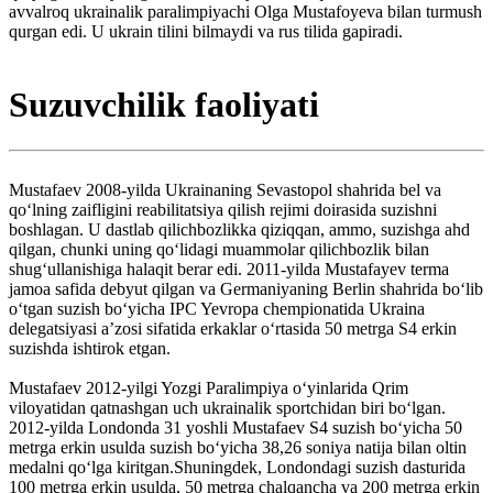
avvalroq ukrainalik paralimpiyachi Olga Mustafoyeva bilan turmush
qurgan edi. U ukrain tilini bilmaydi va rus tilida gapiradi.
Suzuvchilik faoliyati
Mustafaev 2008-yilda Ukrainaning Sevastopol shahrida bel va
qoʻlning zaifligini reabilitatsiya qilish rejimi doirasida suzishni
boshlagan. U dastlab qilichbozlikka qiziqqan, ammo, suzishga ahd
qilgan, chunki uning qoʻlidagi muammolar qilichbozlik bilan
shugʻullanishiga halaqit berar edi. 2011-yilda Mustafayev terma
jamoa safida debyut qilgan va Germaniyaning Berlin shahrida boʻlib
oʻtgan suzish boʻyicha IPC Yevropa chempionatida Ukraina
delegatsiyasi aʼzosi sifatida erkaklar oʻrtasida 50 metrga S4 erkin
suzishda ishtirok etgan.
Mustafaev 2012-yilgi Yozgi Paralimpiya oʻyinlarida Qrim
viloyatidan qatnashgan uch ukrainalik sportchidan biri boʻlgan.
2012-yilda Londonda 31 yoshli Mustafaev S4 suzish boʻyicha 50
metrga erkin usulda suzish boʻyicha 38,26 soniya natija bilan oltin
medalni qoʻlga kiritgan.Shuningdek, Londondagi suzish dasturida
100 metrga erkin usulda, 50 metrga chalqancha va 200 metrga erkin