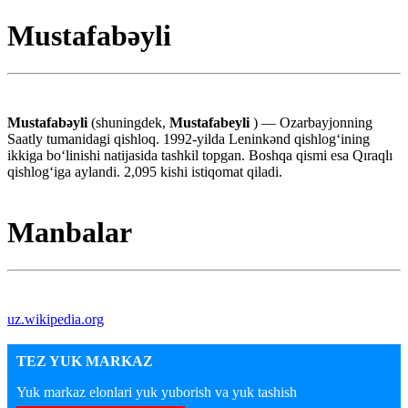
Mustafabəyli
Mustafabəyli
(shuningdek,
Mustafabeyli
) — Ozarbayjonning
Saatly tumanidagi qishloq. 1992-yilda Leninkənd qishlogʻining
ikkiga boʻlinishi natijasida tashkil topgan. Boshqa qismi esa Qıraqlı
qishlogʻiga aylandi. 2,095 kishi istiqomat qiladi.
Manbalar
uz.wikipedia.org
TEZ YUK MARKAZ
Yuk markaz elonlari yuk yuborish va yuk tashish