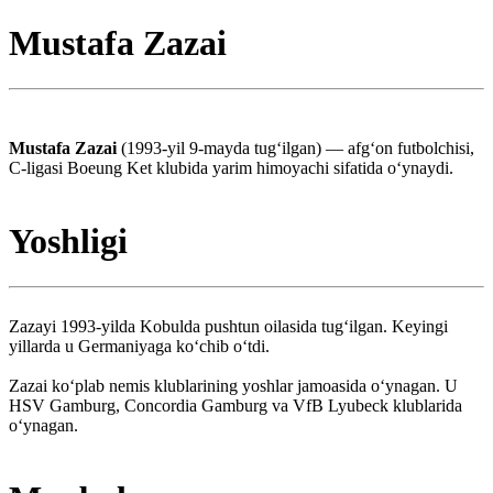
Mustafa Zazai
Mustafa Zazai
(1993-yil 9-mayda tugʻilgan) — afgʻon futbolchisi,
C-ligasi Boeung Ket klubida yarim himoyachi sifatida oʻynaydi.
Yoshligi
Zazayi 1993-yilda Kobulda pushtun oilasida tug‘ilgan. Keyingi
yillarda u Germaniyaga koʻchib oʻtdi.
Zazai koʻplab nemis klublarining yoshlar jamoasida oʻynagan. U
HSV Gamburg, Concordia Gamburg va VfB Lyubeck klublarida
oʻynagan.