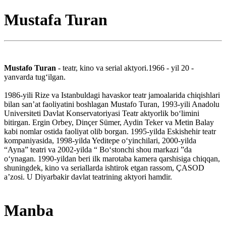
Mustafa Turan
Mustafo Turan
- teatr, kino va serial aktyori.1966 - yil 20 -
yanvarda tugʻilgan.
1986-yili Rize va Istanbuldagi havaskor teatr jamoalarida chiqishlari
bilan sanʼat faoliyatini boshlagan Mustafo Turan, 1993-yili Anadolu
Universiteti Davlat Konservatoriyasi Teatr aktyorlik boʻlimini
bitirgan. Ergin Orbey, Dinçer Sümer, Aydin Teker va Metin Balay
kabi nomlar ostida faoliyat olib borgan. 1995-yilda Eskishehir teatr
kompaniyasida, 1998-yilda Yeditepe oʻyinchilari, 2000-yilda
“Ayna” teatri va 2002-yilda “ Boʻstonchi shou markazi ”da
oʻynagan. 1990-yildan beri ilk marotaba kamera qarshisiga chiqqan,
shuningdek, kino va seriallarda ishtirok etgan rassom, ÇASOD
aʼzosi. U Diyarbakir davlat teatrining aktyori hamdir.
Manba