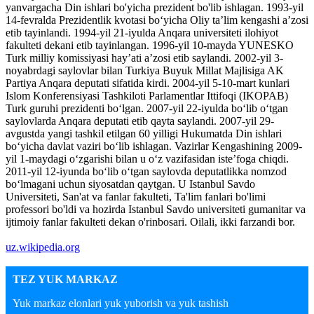
yanvargacha Din ishlari bo'yicha prezident bo'lib ishlagan. 1993-yil
14-fevralda Prezidentlik kvotasi boʻyicha Oliy taʼlim kengashi aʼzosi
etib tayinlandi. 1994-yil 21-iyulda Anqara universiteti ilohiyot
fakulteti dekani etib tayinlangan. 1996-yil 10-mayda YUNESKO
Turk milliy komissiyasi hay’ati a’zosi etib saylandi. 2002-yil 3-
noyabrdagi saylovlar bilan Turkiya Buyuk Millat Majlisiga AK
Partiya Anqara deputati sifatida kirdi. 2004-yil 5-10-mart kunlari
Islom Konferensiyasi Tashkiloti Parlamentlar Ittifoqi (IKOPAB)
Turk guruhi prezidenti boʻlgan. 2007-yil 22-iyulda boʻlib oʻtgan
saylovlarda Anqara deputati etib qayta saylandi. 2007-yil 29-
avgustda yangi tashkil etilgan 60 yilligi Hukumatda Din ishlari
boʻyicha davlat vaziri boʻlib ishlagan. Vazirlar Kengashining 2009-
yil 1-maydagi oʻzgarishi bilan u oʻz vazifasidan iste’foga chiqdi.
2011-yil 12-iyunda boʻlib oʻtgan saylovda deputatlikka nomzod
boʻlmagani uchun siyosatdan qaytgan. U Istanbul Savdo
Universiteti, San'at va fanlar fakulteti, Ta'lim fanlari bo'limi
professori bo'ldi va hozirda Istanbul Savdo universiteti gumanitar va
ijtimoiy fanlar fakulteti dekan o'rinbosari. Oilali, ikki farzandi bor.
uz.wikipedia.org
TEZ YUK MARKAZ
Yuk markaz elonlari yuk yuborish va yuk tashish