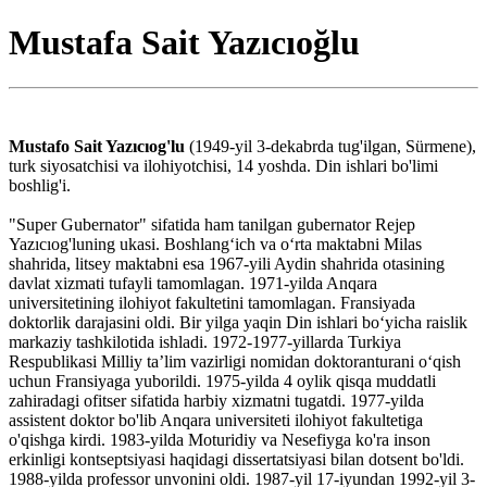
Mustafa Sait Yazıcıoğlu
Mustafo Sait Yazıcıog'lu
(1949-yil 3-dekabrda tug'ilgan, Sürmene),
turk siyosatchisi va ilohiyotchisi, 14 yoshda. Din ishlari bo'limi
boshlig'i.
"Super Gubernator" sifatida ham tanilgan gubernator Rejep
Yazıcıog'luning ukasi. Boshlangʻich va oʻrta maktabni Milas
shahrida, litsey maktabni esa 1967-yili Aydin shahrida otasining
davlat xizmati tufayli tamomlagan. 1971-yilda Anqara
universitetining ilohiyot fakultetini tamomlagan. Fransiyada
doktorlik darajasini oldi. Bir yilga yaqin Din ishlari boʻyicha raislik
markaziy tashkilotida ishladi. 1972-1977-yillarda Turkiya
Respublikasi Milliy taʼlim vazirligi nomidan doktoranturani oʻqish
uchun Fransiyaga yuborildi. 1975-yilda 4 oylik qisqa muddatli
zahiradagi ofitser sifatida harbiy xizmatni tugatdi. 1977-yilda
assistent doktor bo'lib Anqara universiteti ilohiyot fakultetiga
o'qishga kirdi. 1983-yilda Moturidiy va Nesefiyga ko'ra inson
erkinligi kontseptsiyasi haqidagi dissertatsiyasi bilan dotsent bo'ldi.
1988-yilda professor unvonini oldi. 1987-yil 17-iyundan 1992-yil 3-