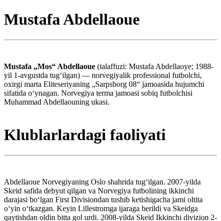
Mustafa Abdellaoue
Mustafa „Mos“ Abdellaoue
(talaffuzi: Mustafa Abdellaoye; 1988-
yil 1-avgustda tugʻilgan) — norvegiyalik professional futbolchi,
oxirgi marta Eliteseriyaning „Sarpsborg 08“ jamoasida hujumchi
sifatida oʻynagan. Norvegiya terma jamoasi sobiq futbolchisi
Muhammad Abdellaouning ukasi.
Klublarlardagi faoliyati
Abdellaoue Norvegiyaning Oslo shahrida tugʻilgan. 2007-yilda
Skeid safida debyut qilgan va Norvegiya futbolining ikkinchi
darajasi boʻlgan First Divisiondan tushib ketishigacha jami oltita
oʻyin oʻtkazgan. Keyin Lillestromga ijaraga berildi va Skeidga
qaytishdan oldin bitta gol urdi. 2008-yilda Skeid Ikkinchi divizion 2-