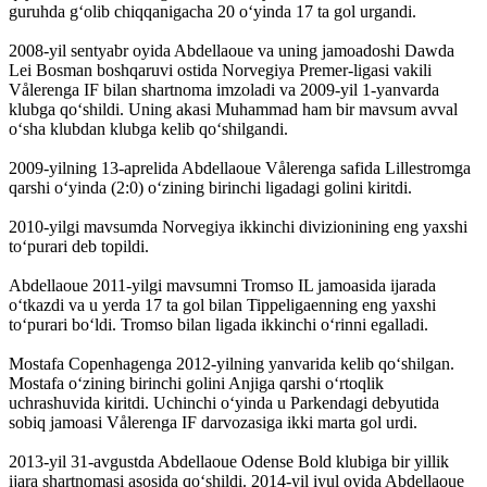
guruhda gʻolib chiqqanigacha 20 oʻyinda 17 ta gol urgandi.
2008-yil sentyabr oyida Abdellaoue va uning jamoadoshi Dawda
Lei Bosman boshqaruvi ostida Norvegiya Premer-ligasi vakili
Vålerenga IF bilan shartnoma imzoladi va 2009-yil 1-yanvarda
klubga qoʻshildi. Uning akasi Muhammad ham bir mavsum avval
oʻsha klubdan klubga kelib qoʻshilgandi.
2009-yilning 13-aprelida Abdellaoue Vålerenga safida Lillestromga
qarshi oʻyinda (2:0) oʻzining birinchi ligadagi golini kiritdi.
2010-yilgi mavsumda Norvegiya ikkinchi divizionining eng yaxshi
toʻpurari deb topildi.
Abdellaoue 2011-yilgi mavsumni Tromso IL jamoasida ijarada
oʻtkazdi va u yerda 17 ta gol bilan Tippeligaenning eng yaxshi
toʻpurari boʻldi. Tromso bilan ligada ikkinchi oʻrinni egalladi.
Mostafa Copenhagenga 2012-yilning yanvarida kelib qoʻshilgan.
Mostafa oʻzining birinchi golini Anjiga qarshi oʻrtoqlik
uchrashuvida kiritdi. Uchinchi oʻyinda u Parkendagi debyutida
sobiq jamoasi Vålerenga IF darvozasiga ikki marta gol urdi.
2013-yil 31-avgustda Abdellaoue Odense Bold klubiga bir yillik
ijara shartnomasi asosida qoʻshildi. 2014-yil iyul oyida Abdellaoue