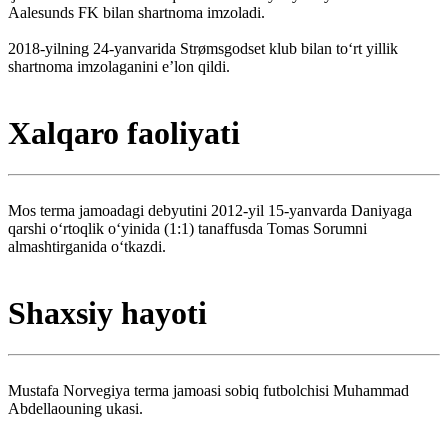
Aalesunds FK bilan shartnoma imzoladi.
2018-yilning 24-yanvarida Strømsgodset klub bilan toʻrt yillik
shartnoma imzolaganini eʼlon qildi.
Xalqaro faoliyati
Mos terma jamoadagi debyutini 2012-yil 15-yanvarda Daniyaga
qarshi oʻrtoqlik oʻyinida (1:1) tanaffusda Tomas Sorumni
almashtirganida oʻtkazdi.
Shaxsiy hayoti
Mustafa Norvegiya terma jamoasi sobiq futbolchisi Muhammad
Abdellaouning ukasi.