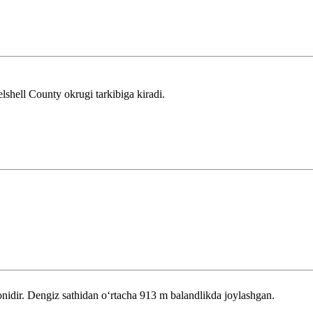
shell County okrugi tarkibiga kiradi.
dir. Dengiz sathidan oʻrtacha 913 m balandlikda joylashgan.