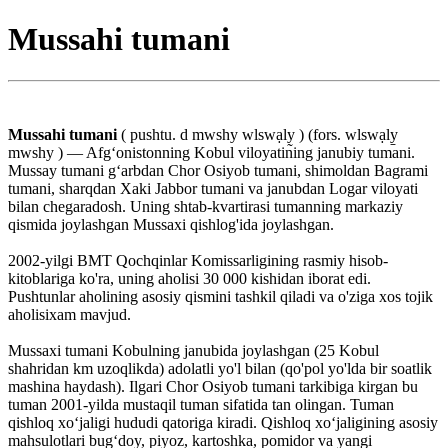
Mussahi tumani
Mussahi tumani
( pushtu. d mwshy wlswạly̰ ) (fors. wlswạly̱
mwshy ) — Afgʻonistonning Kobul viloyatining janubiy tumani.
Mussay tumani gʻarbdan Chor Osiyob tumani, shimoldan Bagrami
tumani, sharqdan Xaki Jabbor tumani va janubdan Logar viloyati
bilan chegaradosh. Uning shtab-kvartirasi tumanning markaziy
qismida joylashgan Mussaxi qishlog'ida joylashgan.
2002-yilgi BMT Qochqinlar Komissarligining rasmiy hisob-
kitoblariga ko'ra, uning aholisi 30 000 kishidan iborat edi.
Pushtunlar aholining asosiy qismini tashkil qiladi va o'ziga xos tojik
aholisixam mavjud.
Mussaxi tumani Kobulning janubida joylashgan (25 Kobul
shahridan km uzoqlikda) adolatli yo'l bilan (qo'pol yo'lda bir soatlik
mashina haydash). Ilgari Chor Osiyob tumani tarkibiga kirgan bu
tuman 2001-yilda mustaqil tuman sifatida tan olingan. Tuman
qishloq xoʻjaligi hududi qatoriga kiradi. Qishloq xoʻjaligining asosiy
mahsulotlari bugʻdoy, piyoz, kartoshka, pomidor va yangi