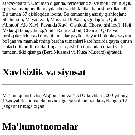
sabzavotlardir. Umuman olganda, fermerlar o'z iste'moli uchun sigir,
qo'y va tovuq boqib, mayda chorvachilik bilan ham shug'ullanadi.
Bu tuman 67 qishloqdan iborat. Bu tumanning asosiy qishloqlari:
Shahidxon, Mayan Xail, Mussaxi Di Kalan, Qultagʻon, Qali
Abrauof, Alo Xayl, Payanda Xayl, Qishloql, Chorso qishlogʻi, Hoji
Malang Baba, Chinogʻundi, Rahmatobod, Chaman Qalʼa va
boshqalar. Mussaxi tumani urushlar paytida deyarli butunlay vayron
bo'lgan va mamlakatning barcha tumanlari kabi hozirda qayta qurish
ishlari olib borilmoqda. Logar daryosi shu tumandan oʻtadi va bu
tumanni ikki qismga (Bara Mussaxi va Kuza Mussaxi) ajratadi.
Xavfsizlik va siyosat
Maʼlum qilinishicha, Afgʻoniston va NATO kuchlari 2009-yilning
17-noyabrida tumanda hukumatga qarshi faoliyatda ayblangan 12
jangarini hibsga olgan.
Ma'lumotnomalar