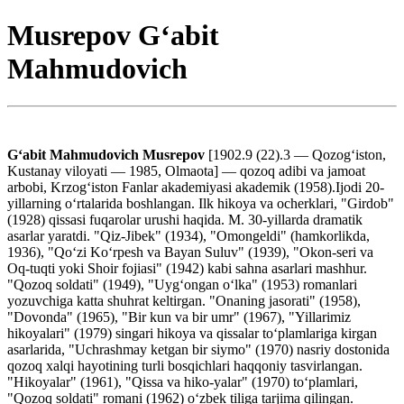
Musrepov G‘abit
Mahmudovich
Gʻabit Mahmudovich Musrepov
[1902.9 (22).3 — Qozogʻiston,
Kustanay viloyati — 1985, Olmaota] — qozoq adibi va jamoat
arbobi, Krzogʻiston Fanlar akademiyasi akademik (1958).Ijodi 20-
yillarning oʻrtalarida boshlangan. Ilk hikoya va ocherklari, "Girdob"
(1928) qissasi fuqarolar urushi haqida. M. 30-yillarda dramatik
asarlar yaratdi. "Qiz-Jibek" (1934), "Omongeldi" (hamkorlikda,
1936), "Qoʻzi Koʻrpesh va Bayan Suluv" (1939), "Okon-seri va
Oq-tuqti yoki Shoir fojiasi" (1942) kabi sahna asarlari mashhur.
"Qozoq soldati" (1949), "Uygʻongan oʻlka" (1953) romanlari
yozuvchiga katta shuhrat keltirgan. "Onaning jasorati" (1958),
"Dovonda" (1965), "Bir kun va bir umr" (1967), "Yillarimiz
hikoyalari" (1979) singari hikoya va qissalar toʻplamlariga kirgan
asarlarida, "Uchrashmay ketgan bir siymo" (1970) nasriy dostonida
qozoq xalqi hayotining turli bosqichlari haqqoniy tasvirlangan.
"Hikoyalar" (1961), "Qissa va hiko-yalar" (1970) toʻplamlari,
"Qozoq soldati" romani (1962) oʻzbek tiliga tarjima qilingan.