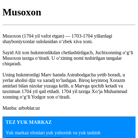
Musoxon
Musoxon (1704 yil vafot etgan) — 1703-1704 yillardagi
shayboniyxonlar sulolasidan o‘zbek xiva xoni.
Sayid Ali xon hukmronlikdan chetlashtirilgach, Juchixonning o‘g‘li
Musoxon taxtga o‘tiradi. U o‘zining nomi tushirilgan tangalar
chiqaradi.
Uning hukmronligi Marv hamda Astrabodgacha yetib boradi, u
yerlar aholisi djiz va xaradj to‘lashgan. Biroq keyinroq Xorazm
amirlari bilan nizolar yuzaga kelib, u Marvga qochib ketadi va
taxminan 1704 yil qatl etiladi. 1704 yil taxtga Xo‘ja Muhammad
xonning o‘g‘li Yodgor xon o‘tiradi.
Manba: arboblar.uz
TEZ YUK MARKAZ
Yuk markaz elonlari yuk yuborish va yuk tashish