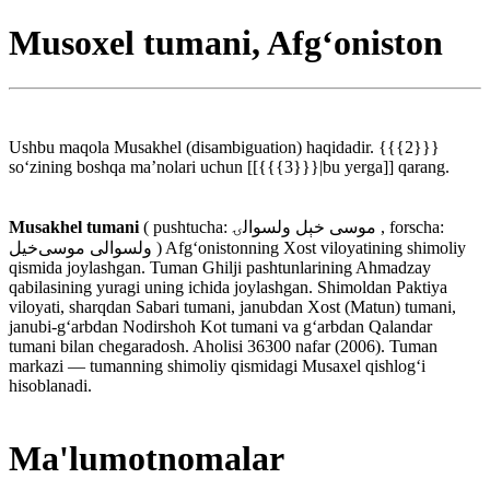
Musoxel tumani, Afg‘oniston
Ushbu maqola Musakhel (disambiguation) haqidadir. {{{2}}}
soʻzining boshqa maʼnolari uchun [[{{{3}}}|bu yerga]] qarang.
Musakhel tumani
( pushtucha: موسی خېل ولسوالۍ , forscha:
ولسوالی موسی‌خیل ) Afgʻonistonning Xost viloyatining shimoliy
qismida joylashgan. Tuman Ghilji pashtunlarining Ahmadzay
qabilasining yuragi uning ichida joylashgan. Shimoldan Paktiya
viloyati, sharqdan Sabari tumani, janubdan Xost (Matun) tumani,
janubi-gʻarbdan Nodirshoh Kot tumani va gʻarbdan Qalandar
tumani bilan chegaradosh. Aholisi 36300 nafar (2006). Tuman
markazi — tumanning shimoliy qismidagi Musaxel qishlogʻi
hisoblanadi.
Ma'lumotnomalar