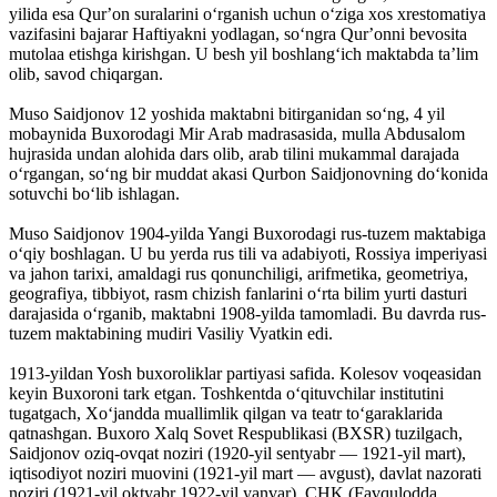
yilida esa Qurʼon suralarini oʻrganish uchun oʻziga xos xrestomatiya
vazifasini bajarar Haftiyakni yodlagan, soʻngra Qurʼonni bevosita
mutolaa etishga kirishgan. U besh yil boshlangʻich maktabda taʼlim
olib, savod chiqargan.
Muso Saidjonov 12 yoshida maktabni bitirganidan soʻng, 4 yil
mobaynida Buxorodagi Mir Arab madrasasida, mulla Abdusalom
hujrasida undan alohida dars olib, arab tilini mukammal darajada
oʻrgangan, soʻng bir muddat akasi Qurbon Saidjonovning doʻkonida
sotuvchi boʻlib ishlagan.
Muso Saidjonov 1904-yilda Yangi Buxorodagi rus-tuzem maktabiga
oʻqiy boshlagan. U bu yerda rus tili va adabiyoti, Rossiya imperiyasi
va jahon tarixi, amaldagi rus qonunchiligi, arifmetika, geometriya,
geografiya, tibbiyot, rasm chizish fanlarini oʻrta bilim yurti dasturi
darajasida oʻrganib, maktabni 1908-yilda tamomladi. Bu davrda rus-
tuzem maktabining mudiri Vasiliy Vyatkin edi.
1913-yildan Yosh buxoroliklar partiyasi safida. Kolesov voqeasidan
keyin Buxoroni tark etgan. Toshkentda oʻqituvchilar institutini
tugatgach, Xoʻjandda muallimlik qilgan va teatr toʻgaraklarida
qatnashgan. Buxoro Xalq Sovet Respublikasi (BXSR) tuzilgach,
Saidjonov oziq-ovqat noziri (1920-yil sentyabr — 1921-yil mart),
iqtisodiyot noziri muovini (1921-yil mart — avgust), davlat nazorati
noziri (1921-yil oktyabr 1922-yil yanvar), CHK (Favqulodda