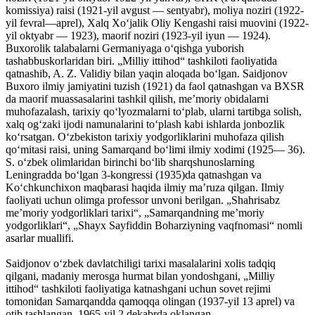
komissiya) raisi (1921-yil avgust — sentyabr), moliya noziri (1922-
yil fevral—aprel), Xalq Xoʻjalik Oliy Kengashi raisi muovini (1922-
yil oktyabr — 1923), maorif noziri (1923-yil iyun — 1924).
Buxorolik talabalarni Germaniyaga oʻqishga yuborish
tashabbuskorlaridan biri. „Milliy ittihod“ tashkiloti faoliyatida
qatnashib, A. Z. Validiy bilan yaqin aloqada boʻlgan. Saidjonov
Buxoro ilmiy jamiyatini tuzish (1921) da faol qatnashgan va BXSR
da maorif muassasalarini tashkil qilish, meʼmoriy obidalarni
muhofazalash, tarixiy qoʻlyozmalarni toʻplab, ularni tartibga solish,
xalq ogʻzaki ijodi namunalarini toʻplash kabi ishlarda jonbozlik
koʻrsatgan. Oʻzbekiston tarixiy yodgorliklarini muhofaza qilish
qoʻmitasi raisi, uning Samarqand boʻlimi ilmiy xodimi (1925— 36).
S. oʻzbek olimlaridan birinchi boʻlib sharqshunoslarning
Leningradda boʻlgan 3-kongressi (1935)da qatnashgan va
Koʻchkunchixon maqbarasi haqida ilmiy maʼruza qilgan. Ilmiy
faoliyati uchun olimga professor unvoni berilgan. „Shahrisabz
meʼmoriy yodgorliklari tarixi“, „Samarqandning meʼmoriy
yodgorliklari“, „Shayx Sayfiddin Boharziyning vaqfnomasi“ nomli
asarlar muallifi.
Saidjonov oʻzbek davlatchiligi tarixi masalalarini xolis tadqiq
qilgani, madaniy merosga hurmat bilan yondoshgani, „Milliy
ittihod“ tashkiloti faoliyatiga katnashgani uchun sovet rejimi
tomonidan Samarqandda qamoqqa olingan (1937-yil 13 aprel) va
otib tashlangan. 1965-yil 2 dekabrda oklangan.