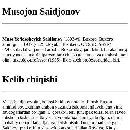
Musojon Saidjonov
Muso Yoʻldoshevich Saidjonov
(1893-yil, Buxoro, Buxoro
amirligi — 1937-yil 25-oktyabr, Toshkent, OʻzSSR, SSSR) —
oʻzbek davlat va jamoat arbobi. Buxorodagi jadidchilik harakatining
namoyandasi, maʼrifatparvar; tarixchi, sharqshunos va manbashunos
olim, arxeolog-professor (1935). Ilk oʻzbek professorlaridan biri.
Kelib chiqishi
Muso Saidjonovning bobosi Saidboy qorakoʻlfurush Buxoro
amirligi poytaxtining arabon guzarida istiqomat qiluvchi eng yirik
savdogarlardan boʻlgan. U qorakoʻl teri, jun, ipak tolasi bilan savdo
qilishdan tashqari katta yer maydonlariga ham ega boʻlgan, ularni
mahalliy dehqonlarga ijaraga berish hisobidan daromad koʻrgan.
Saidboy qorakoʻlfurush savdo karvonlari bilan Rossiya, Xitoy,