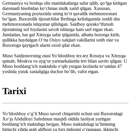
Germaniya va boshqa olis mamlakatlarga safar qilib, qoʻlga kiritgan
daromadi hisobidan koʻchmas mulk xarid qilgan. Xususan,
Germaniyaning poytaxtida uning toʻrt qavatlik mehmonxonasi
boʻlgan. Buxorolik tijoratchilar Berlinga kelishganida xuddi shu
mehmonxonada istiqomat qilishgan. Saidboy qorakoʻlfurush
tijoratining sof foydasini savob ishlarga ham sarf etgan ekan.
Jumladan, har gal Xitoyga safar qilganida, albatta bozorga kirib,
qullikka haydalgan Oʻrta Osiyo xalqlari vakillarini sotib olar va
Buxoroga qaytgach ularni ozod qilar ekan.
Muso Saidjonovning otasi Yoʻldoshboy tez-tez Rossiya va Xitoyga
qatnab, Moskva va uygʻur yarmarkalarida teri bilan savdo qilgan. U
Muso boshlangʻich maktabda oʻqib yurgan kezlarda toʻsatdan 47
yoshida yurak xastaligiga duchor boʻlib, vafot etgan.
Tarixi
Yoʻldoshboy oʻgʻli Muso savod chiqarishi uchun uni Buxorodagi
Xoʻja Abdulloyi Safedmun masjidi oldida faoliyat yuritgan
boshlangʻich maktabga bergan. Muso maktabdagi taʼlimining
birinchi yilida arab alifbosi va fors imlosini oʻrgangan, ikkinchi