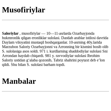
Musofiriylar
Saloriylar
, musofiriylar — 10—11-asrlarda Ozarbayjonda
hukmronlik qilgan eronliklar sulolasi. Dastlab arablar istilosi davrida
Daylam viloyatini mustaqil boshqarganlar. 10-asrning 40y.larida
Marzubon Saloriy Ozarbayjonni va Arronning bir kismini bosib olib
S. sulolasiga asos soldi. 971 i. kurdlarning shaddodiylar sulolasi Sni
Arrondan haydab chiqardi. 981 y. ravvodiylar sulolasi Ibrohim
Saloriy ustidan gʻalaba qozonib, Tabriz shahrini poytaxt deb eʼlon
qildi. Shu bilan S. sulolasi barham topdi.
Manbalar