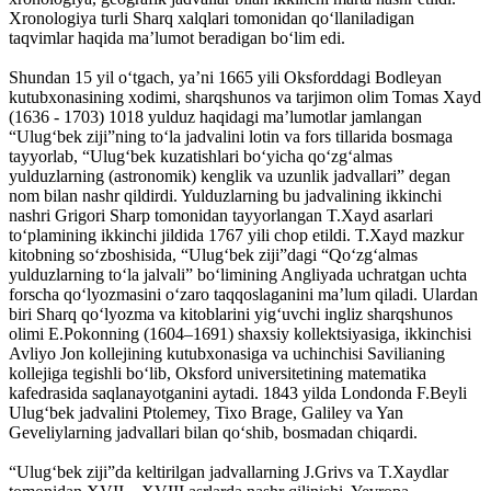
Xronologiya turli Sharq xalqlari tomonidan qo‘llaniladigan
taqvimlar haqida ma’lumot beradigan bo‘lim edi.
Shundan 15 yil o‘tgach, ya’ni 1665 yili Oksforddagi Bodleyan
kutubxonasining xodimi, sharqshunos va tarjimon olim Tomas Xayd
(1636 - 1703) 1018 yulduz haqidagi ma’lumotlar jamlangan
“Ulug‘bek ziji”ning to‘la jadvalini lotin va fors tillarida bosmaga
tayyorlab, “Ulug‘bek kuzatishlari bo‘yicha qo‘zg‘almas
yulduzlarning (astronomik) kenglik va uzunlik jadvallari” degan
nom bilan nashr qildirdi. Yulduzlarning bu jadvalining ikkinchi
nashri Grigori Sharp tomonidan tayyorlangan T.Xayd asarlari
to‘plamining ikkinchi jildida 1767 yili chop etildi. T.Xayd mazkur
kitobning so‘zboshisida, “Ulug‘bek ziji”dagi “Qo‘zg‘almas
yulduzlarning to‘la jalvali” bo‘limining Angliyada uchratgan uchta
forscha qo‘lyozmasini o‘zaro taqqoslaganini ma’lum qiladi. Ulardan
biri Sharq qo‘lyozma va kitoblarini yig‘uvchi ingliz sharqshunos
olimi E.Pokonning (1604–1691) shaxsiy kollektsiyasiga, ikkinchisi
Avliyo Jon kollejining kutubxonasiga va uchinchisi Savilianing
kollejiga tegishli bo‘lib, Oksford universitetining matematika
kafedrasida saqlanayotganini aytadi. 1843 yilda Londonda F.Beyli
Ulug‘bek jadvalini Ptolemey, Tixo Brage, Galiley va Yan
Geveliylarning jadvallari bilan qo‘shib, bosmadan chiqardi.
“Ulug‘bek ziji”da keltirilgan jadvallarning J.Grivs va T.Xaydlar