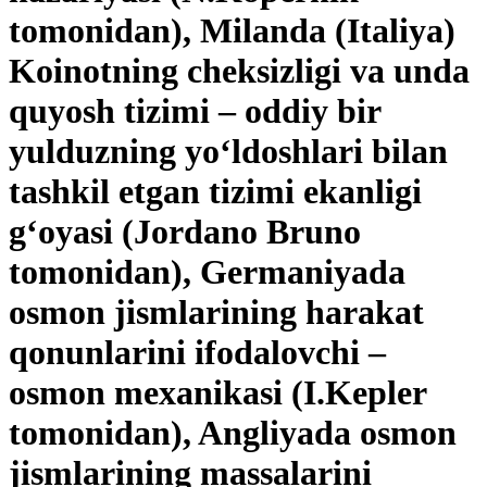
tomonidan), Milanda (Italiya)
Koinotning cheksizligi va unda
quyosh tizimi – oddiy bir
yulduzning yo‘ldoshlari bilan
tashkil etgan tizimi ekanligi
g‘oyasi (Jordano Bruno
tomonidan), Germaniyada
osmon jismlarining harakat
qonunlarini ifodalovchi –
osmon mexanikasi (I.Kepler
tomonidan), Angliyada osmon
jismlarining massalarini