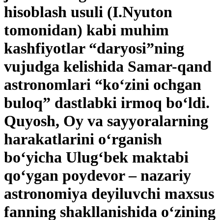
hisoblash usuli (I.Nyuton
tomonidan) kabi muhim
kashfiyotlar “daryosi”ning
vujudga kelishida Samar-qand
astronomlari “ko‘zini ochgan
buloq” dastlabki irmoq bo‘ldi.
Quyosh, Oy va sayyoralarning
harakatlarini o‘rganish
bo‘yicha Ulug‘bek maktabi
qo‘ygan poydevor – nazariy
astronomiya deyiluvchi maxsus
fanning shakllanishida o‘zining