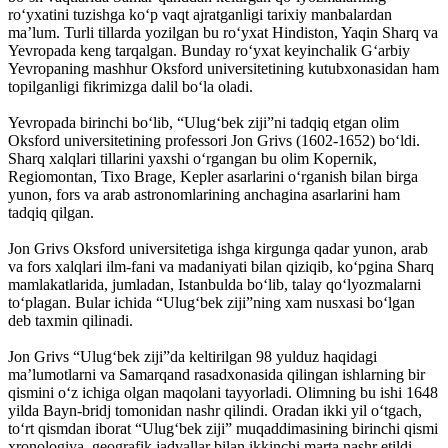
ro‘yxatini tuzishga ko‘p vaqt ajratganligi tarixiy manbalardan
ma’lum. Turli tillarda yozilgan bu ro‘yxat Hindiston, Yaqin Sharq va
Yevropada keng tarqalgan. Bunday ro‘yxat keyinchalik G‘arbiy
Yevropaning mashhur Oksford universitetining kutubxonasidan ham
topilganligi fikrimizga dalil bo‘la oladi.
Yevropada birinchi bo‘lib, “Ulug‘bek ziji”ni tadqiq etgan olim
Oksford universitetining professori Jon Grivs (1602-1652) bo‘ldi.
Sharq xalqlari tillarini yaxshi o‘rgangan bu olim Kopernik,
Regiomontan, Tixo Brage, Kepler asarlarini o‘rganish bilan birga
yunon, fors va arab astronomlarining anchagina asarlarini ham
tadqiq qilgan.
Jon Grivs Oksford universitetiga ishga kirgunga qadar yunon, arab
va fors xalqlari ilm-fani va madaniyati bilan qiziqib, ko‘pgina Sharq
mamlakatlarida, jumladan, Istanbulda bo‘lib, talay qo‘lyozmalarni
to‘plagan. Bular ichida “Ulug‘bek ziji”ning xam nusxasi bo‘lgan
deb taxmin qilinadi.
Jon Grivs “Ulug‘bek ziji”da keltirilgan 98 yulduz haqidagi
ma’lumotlarni va Samarqand rasadxonasida qilingan ishlarning bir
qismini o‘z ichiga olgan maqolani tayyorladi. Olimning bu ishi 1648
yilda Bayn-bridj tomonidan nashr qilindi. Oradan ikki yil o‘tgach,
to‘rt qismdan iborat “Ulug‘bek ziji” muqaddimasining birinchi qismi
xronologiya, geografik jadvallar bilan ikkinchi marta nashr etildi.