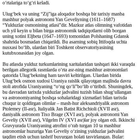
o‘rtalariga to‘g‘ri keladi.
Ulug‘bek va uning “Zij”iga aloqador boshqa bir tarixiy manba
mashhur polyak astronomi Yan Geveliyning (1611–1687)
“Yulduzlar osmonining atlasi”dir. Mazkur atlas olimning vafotidan
uch yil keyin u bilan birga astronomik tadqiqotlarni olib borgan
uning xotini Eljbeta (1647–1693) tomonidan Polshaning Gdansk
shahrida bosmadan chiqarildi. Bu asarning sobiq Ittifoqda uchta
nusxasi bo‘lib, ulardan biri Toshkent observatoriyasining
kutubxonasidan joy olgan.
Bu atlasda yulduz turkumlarining xaritalaridan tashqari ikki varaqda
berilgan allegorik rasmlarda o‘rta asr-ning mashhur astronomlari
qatorida Ulug‘bekning ham tasviri keltirilgan. Ulardan birida
Ulug‘bek osmon xudosi Uraniya raislik qilayotgan majlisda davra
stoli atrofida Uraniyaning “o‘ng qo‘li”bo‘lib o‘tiribdi. Shuningdek,
bu davradan tarixda yulduzlar jadvalini tuzish bilan shug‘ullangan
va astronomiyaning boshqa sohalaridagi xizmatlari bilan tarixda
chuqur iz qoldirgan olimlar – mash-hur aleksandriyalik astronom
Ptolemey (II-asr), Italiyalik Jan Batist Richchioli (XVII asr),
daniyalik astronom Tixo Brage (XVI asr), polyak astronomi Yan
Geveliy (XVII asr), Vilgelm IV (XVI asr)lar joy olgan edi. Ikkinchi
Gravyurada Uraniyaning atrofini o‘rab turgan 10 ta mashhur
astronomlar huzuriga Yan Geveliy o‘zining yulduzlar jadvalini
taqdim etish uchun tashrif buyurgan holati tasvirlangan. Bular: