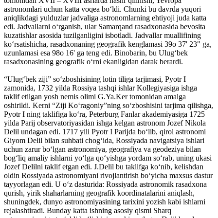
tomonidan XVII – XVIII asrlarda nashr qilinishi, Yevropa
astronomlari uchun katta voqea bo‘ldi. Chunki bu davrda yuqori
aniqlikdagi yulduzlar jadvaliga astronomlarning ehtiyoji juda katta
edi. Jadvallarni o‘rganish, ular Samarqand rasadxonasida bevosita
kuzatishlar asosida tuzilganligini isbotladi. Jadvallar muallifining
ko‘rsatishicha, rasadxonaning geografik kenglamasi 39o 37' 23" ga,
uzunlamasi esa 98o 16' ga teng edi. Binobarin, bu Ulug‘bek
rasadxonasining geografik o‘rni ekanligidan darak berardi.
“Ulug‘bek ziji” so‘zboshisining lotin tiliga tarjimasi, Pyotr I
zamonida, 1732 yilda Rossiya tashqi ishlar Kollegiyasiga ishga
taklif etilgan yosh nemis olimi G.Ya.Ker tomonidan amalga
oshirildi. Kerni “Ziji Ko‘ragoniy”ning so‘zboshisini tarjima qilishga,
Pyotr I ning taklifiga ko‘ra, Peterburg Fanlar akademiyasiga 1725
yilda Parij observatoriyasidan ishga kelgan astronom Jozef Nikola
Delil undagan edi. 1717 yili Pyotr I Parijda bo‘lib, qirol astronomi
Giyom Delil bilan suhbati chog‘ida, Rossiyada navigatsiya ishlari
uchun zarur bo‘lgan astronomiya, geografiya va geodeziya bilan
bog‘liq amaliy ishlarni yo‘lga qo‘yishga yordam so‘rab, uning ukasi
Jozef Delilni taklif etgan edi. J.Delil bu taklifga ko‘nib, kelishdan
oldin Rossiyada astronomiyani rivojlantirish bo‘yicha maxsus dastur
tayyorlagan edi. U o‘z dasturida: Rossiyada astronomik rasadxona
qurish, yirik shaharlarning geografik koordinatalarini aniqlash,
shuningdek, dunyo astronomiyasining tarixini yozish kabi ishlarni
rejalashtiradi. Bunday katta ishning asosiy qismi Sharq