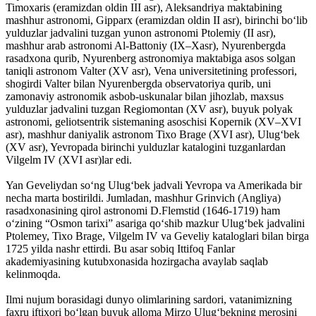
Timoxaris (eramizdan oldin III asr), Aleksandriya maktabining
mashhur astronomi, Gipparx (eramizdan oldin II asr), birinchi bo‘lib
yulduzlar jadvalini tuzgan yunon astronomi Ptolemiy (II asr),
mashhur arab astronomi Al-Battoniy (IX–Xasr), Nyurenbergda
rasadxona qurib, Nyurenberg astronomiya maktabiga asos solgan
taniqli astronom Valter (XV asr), Vena universitetining professori,
shogirdi Valter bilan Nyurenbergda observatoriya qurib, uni
zamonaviy astronomik asbob-uskunalar bilan jihozlab, maxsus
yulduzlar jadvalini tuzgan Regiomontan (XV asr), buyuk polyak
astronomi, geliotsentrik sistemaning asoschisi Kopernik (XV–XVI
asr), mashhur daniyalik astronom Tixo Brage (XVI asr), Ulug‘bek
(XV asr), Yevropada birinchi yulduzlar katalogini tuzganlardan
Vilgelm IV (XVI asr)lar edi.
Yan Geveliydan so‘ng Ulug‘bek jadvali Yevropa va Amerikada bir
necha marta bostirildi. Jumladan, mashhur Grinvich (Angliya)
rasadxonasining qirol astronomi D.Flemstid (1646-1719) ham
o‘zining “Osmon tarixi” asariga qo‘shib mazkur Ulug‘bek jadvalini
Ptolemey, Tixo Brage, Vilgelm IV va Geveliy kataloglari bilan birga
1725 yilda nashr ettirdi. Bu asar sobiq Ittifoq Fanlar
akademiyasining kutubxonasida hozirgacha avaylab saqlab
kelinmoqda.
Ilmi nujum borasidagi dunyo olimlarining sardori, vatanimizning
faxru iftixori bo‘lgan buyuk alloma Mirzo Ulug‘bekning merosini