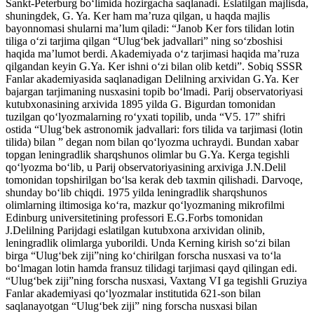
Sankt-Peterburg bo‘limida hozirgacha saqlanadi. Eslatilgan majlisda,
shuningdek, G. Ya. Ker ham ma’ruza qilgan, u haqda majlis
bayonnomasi shularni ma’lum qiladi: “Janob Ker fors tilidan lotin
tiliga o‘zi tarjima qilgan “Ulug‘bek jadvallari” ning so‘zboshisi
haqida ma’lumot berdi. Akademiyada o‘z tarjimasi haqida ma’ruza
qilgandan keyin G.Ya. Ker ishni o‘zi bilan olib ketdi”. Sobiq SSSR
Fanlar akademiyasida saqlanadigan Delilning arxividan G.Ya. Ker
bajargan tarjimaning nusxasini topib bo‘lmadi. Parij observatoriyasi
kutubxonasining arxivida 1895 yilda G. Bigurdan tomonidan
tuzilgan qo‘lyozmalarning ro‘yxati topilib, unda “V5. 17” shifri
ostida “Ulug‘bek astronomik jadvallari: fors tilida va tarjimasi (lotin
tilida) bilan ” degan nom bilan qo‘lyozma uchraydi. Bundan xabar
topgan leningradlik sharqshunos olimlar bu G.Ya. Kerga tegishli
qo‘lyozma bo‘lib, u Parij observatoriyasining arxiviga J.N.Delil
tomonidan topshirilgan bo‘lsa kerak deb taxmin qilishadi. Darvoqe,
shunday bo‘lib chiqdi. 1975 yilda leningradlik sharqshunos
olimlarning iltimosiga ko‘ra, mazkur qo‘lyozmaning mikrofilmi
Edinburg universitetining professori E.G.Forbs tomonidan
J.Delilning Parijdagi eslatilgan kutubxona arxividan olinib,
leningradlik olimlarga yuborildi. Unda Kerning kirish so‘zi bilan
birga “Ulug‘bek ziji”ning ko‘chirilgan forscha nusxasi va to‘la
bo‘lmagan lotin hamda fransuz tilidagi tarjimasi qayd qilingan edi.
“Ulug‘bek ziji”ning forscha nusxasi, Vaxtang VI ga tegishli Gruziya
Fanlar akademiyasi qo‘lyozmalar institutida 621-son bilan
saqlanayotgan “Ulug‘bek ziji” ning forscha nusxasi bilan