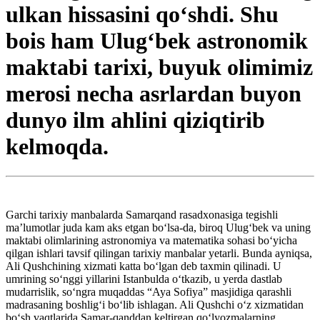
ulkan hissasini qo‘shdi. Shu
bois ham Ulug‘bek astronomik
maktabi tarixi, buyuk olimimiz
merosi necha asrlardan buyon
dunyo ilm ahlini qiziqtirib
kelmoqda.
Garchi tarixiy manbalarda Samarqand rasadxonasiga tegishli
ma’lumotlar juda kam aks etgan bo‘lsa-da, biroq Ulug‘bek va uning
maktabi olimlarining astronomiya va matematika sohasi bo‘yicha
qilgan ishlari tavsif qilingan tarixiy manbalar yetarli. Bunda ayniqsa,
Ali Qushchining xizmati katta bo‘lgan deb taxmin qilinadi. U
umrining so‘nggi yillarini Istanbulda o‘tkazib, u yerda dastlab
mudarrislik, so‘ngra muqaddas “Aya Sofiya” masjidiga qarashli
madrasaning boshlig‘i bo‘lib ishlagan. Ali Qushchi o‘z xizmatidan
bo‘sh vaqtlarida Samar-qanddan keltirgan qo‘lyozmalarning