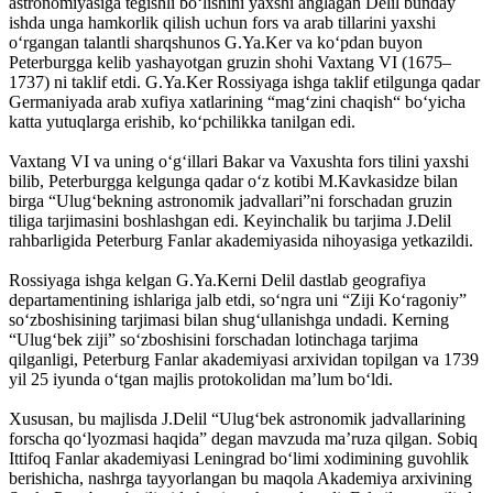
astronomiyasiga tegishli bo‘lishini yaxshi anglagan Delil bunday
ishda unga hamkorlik qilish uchun fors va arab tillarini yaxshi
o‘rgangan talantli sharqshunos G.Ya.Ker va ko‘pdan buyon
Peterburgga kelib yashayotgan gruzin shohi Vaxtang VI (1675–
1737) ni taklif etdi. G.Ya.Ker Rossiyaga ishga taklif etilgunga qadar
Germaniyada arab xufiya xatlarining “mag‘zini chaqish“ bo‘yicha
katta yutuqlarga erishib, ko‘pchilikka tanilgan edi.
Vaxtang VI va uning o‘g‘illari Bakar va Vaxushta fors tilini yaxshi
bilib, Peterburgga kelgunga qadar o‘z kotibi M.Kavkasidze bilan
birga “Ulug‘bekning astronomik jadvallari”ni forschadan gruzin
tiliga tarjimasini boshlashgan edi. Keyinchalik bu tarjima J.Delil
rahbarligida Peterburg Fanlar akademiyasida nihoyasiga yetkazildi.
Rossiyaga ishga kelgan G.Ya.Kerni Delil dastlab geografiya
departamentining ishlariga jalb etdi, so‘ngra uni “Ziji Ko‘ragoniy”
so‘zboshisining tarjimasi bilan shug‘ullanishga undadi. Kerning
“Ulug‘bek ziji” so‘zboshisini forschadan lotinchaga tarjima
qilganligi, Peterburg Fanlar akademiyasi arxividan topilgan va 1739
yil 25 iyunda o‘tgan majlis protokolidan ma’lum bo‘ldi.
Xususan, bu majlisda J.Delil “Ulug‘bek astronomik jadvallarining
forscha qo‘lyozmasi haqida” degan mavzuda ma’ruza qilgan. Sobiq
Ittifoq Fanlar akademiyasi Leningrad bo‘limi xodimining guvohlik
berishicha, nashrga tayyorlangan bu maqola Akademiya arxivining