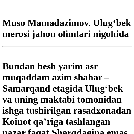
Muso Mamadazimov. Ulug‘bek
merosi jahon olimlari nigohida
Bundan besh yarim asr
muqaddam azim shahar –
Samarqand etagida Ulug‘bek
va uning maktabi tomonidan
ishga tushirilgan rasadxonadan
Koinot qa’riga tashlangan
nazar faqat Sharqdagina emas,