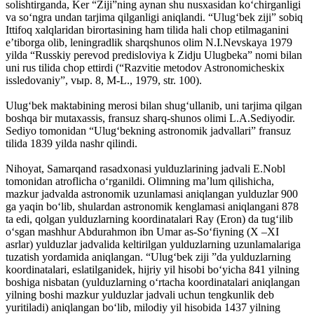
solishtirganda, Ker “Ziji”ning aynan shu nusxasidan ko‘chirganligi
va so‘ngra undan tarjima qilganligi aniqlandi. “Ulug‘bek ziji” sobiq
Ittifoq xalqlaridan birortasining ham tilida hali chop etilmaganini
e’tiborga olib, leningradlik sharqshunos olim N.I.Nevskaya 1979
yilda “Russkiy perevod predisloviya k Zidju Ulugbeka” nomi bilan
uni rus tilida chop ettirdi (“Razvitie metodov Astronomicheskix
issledovaniy”, vыp. 8, M-L., 1979, str. 100).
Ulug‘bek maktabining merosi bilan shug‘ullanib, uni tarjima qilgan
boshqa bir mutaxassis, fransuz sharq-shunos olimi L.A.Sediyodir.
Sediyo tomonidan “Ulug‘bekning astronomik jadvallari” fransuz
tilida 1839 yilda nashr qilindi.
Nihoyat, Samarqand rasadxonasi yulduzlarining jadvali E.Nobl
tomonidan atroflicha o‘rganildi. Olimning ma’lum qilishicha,
mazkur jadvalda astronomik uzunlamasi aniqlangan yulduzlar 900
ga yaqin bo‘lib, shulardan astronomik kenglamasi aniqlangani 878
ta edi, qolgan yulduzlarning koordinatalari Ray (Eron) da tug‘ilib
o‘sgan mashhur Abdurahmon ibn Umar as-So‘fiyning (X –XI
asrlar) yulduzlar jadvalida keltirilgan yulduzlarning uzunlamalariga
tuzatish yordamida aniqlangan. “Ulug‘bek ziji ”da yulduzlarning
koordinatalari, eslatilganidek, hijriy yil hisobi bo‘yicha 841 yilning
boshiga nisbatan (yulduzlarning o‘rtacha koordinatalari aniqlangan
yilning boshi mazkur yulduzlar jadvali uchun tengkunlik deb
yuritiladi) aniqlangan bo‘lib, milodiy yil hisobida 1437 yilning