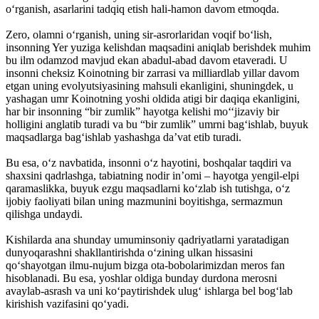
o‘rganish, asarlarini tadqiq etish hali-hamon davom etmoqda.
Zero, olamni o‘rganish, uning sir-asrorlaridan voqif bo‘lish,
insonning Yer yuziga kelishdan maqsadini aniqlab berishdek muhim
bu ilm odamzod mavjud ekan abadul-abad davom etaveradi. U
insonni cheksiz Koinotning bir zarrasi va milliardlab yillar davom
etgan uning evolyutsiyasining mahsuli ekanligini, shuningdek, u
yashagan umr Koinotning yoshi oldida atigi bir daqiqa ekanligini,
har bir insonning “bir zumlik” hayotga kelishi mo‘‘jizaviy bir
holligini anglatib turadi va bu “bir zumlik” umrni bag‘ishlab, buyuk
maqsadlarga bag‘ishlab yashashga da’vat etib turadi.
Bu esa, o‘z navbatida, insonni o‘z hayotini, boshqalar taqdiri va
shaxsini qadrlashga, tabiatning nodir in’omi – hayotga yengil-elpi
qaramaslikka, buyuk ezgu maqsadlarni ko‘zlab ish tutishga, o‘z
ijobiy faoliyati bilan uning mazmunini boyitishga, sermazmun
qilishga undaydi.
Kishilarda ana shunday umuminsoniy qadriyatlarni yaratadigan
dunyoqarashni shakllantirishda o‘zining ulkan hissasini
qo‘shayotgan ilmu-nujum bizga ota-bobolarimizdan meros fan
hisoblanadi. Bu esa, yoshlar oldiga bunday durdona merosni
avaylab-asrash va uni ko‘paytirishdek ulug‘ ishlarga bel bog‘lab
kirishish vazifasini qo‘yadi.