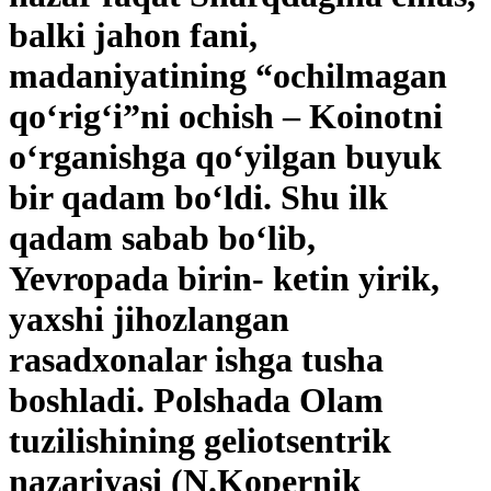
balki jahon fani,
madaniyatining “ochilmagan
qo‘rig‘i”ni ochish – Koinotni
o‘rganishga qo‘yilgan buyuk
bir qadam bo‘ldi. Shu ilk
qadam sabab bo‘lib,
Yevropada birin- ketin yirik,
yaxshi jihozlangan
rasadxonalar ishga tusha
boshladi. Polshada Olam
tuzilishining geliotsentrik
nazariyasi (N.Kopernik