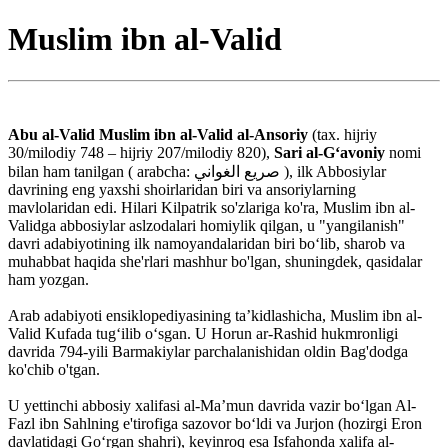
Muslim ibn al-Valid
Abu al-Valid Muslim ibn al-Valid al-Ansoriy
(tax. hijriy
30/milodiy 748 – hijriy 207/milodiy 820),
Sari al-G‘avoniy
nomi
bilan ham tanilgan ( arabcha: صريع الغواني ), ilk Abbosiylar
davrining eng yaxshi shoirlaridan biri va ansoriylarning
mavlolaridan edi. Hilari Kilpatrik so'zlariga ko'ra, Muslim ibn al-
Validga abbosiylar aslzodalari homiylik qilgan, u "yangilanish"
davri adabiyotining ilk namoyandalaridan biri boʻlib, sharob va
muhabbat haqida she'rlari mashhur bo'lgan, shuningdek, qasidalar
ham yozgan.
Arab adabiyoti ensiklopediyasining taʼkidlashicha, Muslim ibn al-
Valid Kufada tugʻilib oʻsgan. U Horun ar-Rashid hukmronligi
davrida 794-yili Barmakiylar parchalanishidan oldin Bag'dodga
ko'chib o'tgan.
U yettinchi abbosiy xalifasi al-Maʼmun davrida vazir boʻlgan Al-
Fazl ibn Sahlning e'tirofiga sazovor boʻldi va Jurjon (hozirgi Eron
davlatidagi Goʻrgan shahri), keyinroq esa Isfahonda xalifa al-