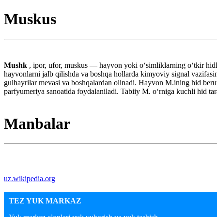
Muskus
Mushk
, ipor, ufor, muskus — hayvon yoki oʻsimliklarning oʻtkir hi
hayvonlarni jalb qilishda va boshqa hollarda kimyoviy signal vazifasi
gulhayrilar mevasi va boshqalardan olinadi. Hayvon M.ining hid beruv
parfyumeriya sanoatida foydalaniladi. Tabiiy M. oʻrniga kuchli hid tar
Manbalar
uz.wikipedia.org
TEZ YUK MARKAZ