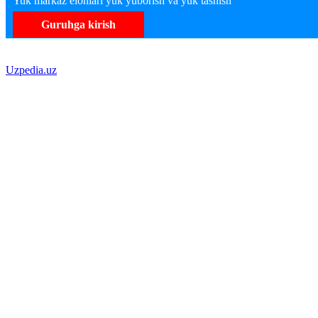
Yuk markaz elonlari yuk yuborish va yuk tashish
Guruhga kirish
Uzpedia.uz