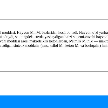
dli moddasi. Hayvon M.i M. bezlaridan hosil boʻladi. Hayvon oʻzi yasha
ni oʻtaydi, shuningdek, suvda yashaydigan baʼzi sut emi-zuvchi hayvonl
chi moddasi asosi makrotsiklik ketonlardan, oʻsimlik M.iniki — makrotsi
atadigan sintetik moddalar (mas, ksilol-M., keton-M. va boshqalar) ham 