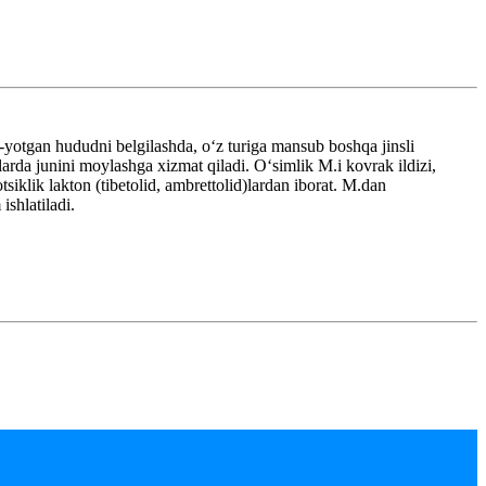
-yotgan hududni belgilashda, oʻz turiga mansub boshqa jinsli
arda junini moylashga xizmat qiladi. Oʻsimlik M.i kovrak ildizi,
klik lakton (tibetolid, ambrettolid)lardan iborat. M.dan
ishlatiladi.