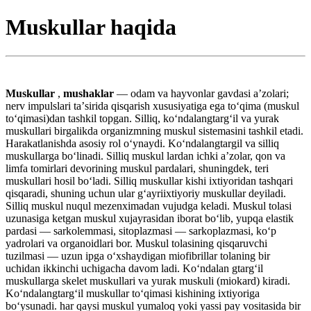
Muskullar haqida
Muskullar
,
mushaklar
— odam va hayvonlar gavdasi aʼzolari;
nerv impulslari taʼsirida qisqarish xususiyatiga ega toʻqima (muskul
toʻqimasi)dan tashkil topgan. Silliq, koʻndalangtargʻil va yurak
muskullari birgalikda organizmning muskul sistemasini tashkil etadi.
Harakatlanishda asosiy rol oʻynaydi. Koʻndalangtargil va silliq
muskullarga boʻlinadi. Silliq muskul lardan ichki aʼzolar, qon va
limfa tomirlari devorining muskul pardalari, shuningdek, teri
muskullari hosil boʻladi. Silliq muskullar kishi ixtiyoridan tashqari
qisqaradi, shuning uchun ular gʻayriixtiyoriy muskullar deyiladi.
Silliq muskul nuqul mezenximadan vujudga keladi. Muskul tolasi
uzunasiga ketgan muskul xujayrasidan iborat boʻlib, yupqa elastik
pardasi — sarkolemmasi, sitoplazmasi — sarkoplazmasi, koʻp
yadrolari va organoidlari bor. Muskul tolasining qisqaruvchi
tuzilmasi — uzun ipga oʻxshaydigan miofibrillar tolaning bir
uchidan ikkinchi uchigacha davom ladi. Koʻndalan gtargʻil
muskullarga skelet muskullari va yurak muskuli (miokard) kiradi.
Koʻndalangtargʻil muskullar toʻqimasi kishining ixtiyoriga
boʻysunadi. har qaysi muskul yumaloq yoki yassi pay vositasida bir