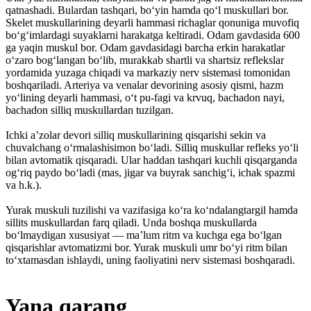
qatnashadi. Bulardan tashqari, boʻyin hamda qoʻl muskullari bor.
Skelet muskullarining deyarli hammasi richaglar qonuniga muvofiq
boʻgʻimlardagi suyaklarni harakatga keltiradi. Odam gavdasida 600
ga yaqin muskul bor. Odam gavdasidagi barcha erkin harakatlar
oʻzaro bogʻlangan boʻlib, murakkab shartli va shartsiz reflekslar
yordamida yuzaga chiqadi va markaziy nerv sistemasi tomonidan
boshqariladi. Arteriya va venalar devorining asosiy qismi, hazm
yoʻlining deyarli hammasi, oʻt pu-fagi va krvuq, bachadon nayi,
bachadon silliq muskullardan tuzilgan.
Ichki aʼzolar devori silliq muskullarining qisqarishi sekin va
chuvalchang oʻrmalashisimon boʻladi. Silliq muskullar refleks yoʻli
bilan avtomatik qisqaradi. Ular haddan tashqari kuchli qisqarganda
ogʻriq paydo boʻladi (mas, jigar va buyrak sanchigʻi, ichak spazmi
va h.k.).
Yurak muskuli tuzilishi va vazifasiga koʻra koʻndalangtargil hamda
sillits muskullardan farq qiladi. Unda boshqa muskullarda
boʻlmaydigan xususiyat — maʼlum ritm va kuchga ega boʻlgan
qisqarishlar avtomatizmi bor. Yurak muskuli umr boʻyi ritm bilan
toʻxtamasdan ishlaydi, uning faoliyatini nerv sistemasi boshqaradi.
Yana qarang