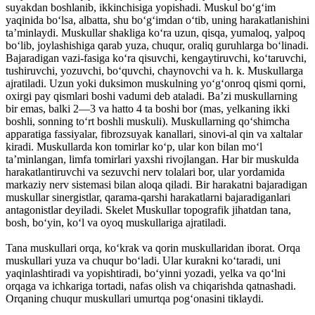
suyakdan boshlanib, ikkinchisiga yopishadi. Muskul boʻgʻim
yaqinida boʻlsa, albatta, shu boʻgʻimdan oʻtib, uning harakatlanishini
taʼminlaydi. Muskullar shakliga koʻra uzun, qisqa, yumaloq, yalpoq
boʻlib, joylashishiga qarab yuza, chuqur, oraliq guruhlarga boʻlinadi.
Bajaradigan vazi-fasiga koʻra qisuvchi, kengaytiruvchi, koʻtaruvchi,
tushiruvchi, yozuvchi, boʻquvchi, chaynovchi va h. k. Muskullarga
ajratiladi. Uzun yoki duksimon muskulning yoʻgʻonroq qismi qorni,
oxirgi pay qismlari boshi vadumi deb ataladi. Baʼzi muskullarning
bir emas, balki 2—3 va hatto 4 ta boshi bor (mas, yelkaning ikki
boshli, sonning toʻrt boshli muskuli). Muskullarning qoʻshimcha
apparatiga fassiyalar, fibrozsuyak kanallari, sinovi-al qin va xaltalar
kiradi. Muskullarda kon tomirlar koʻp, ular kon bilan moʻl
taʼminlangan, limfa tomirlari yaxshi rivojlangan. Har bir muskulda
harakatlantiruvchi va sezuvchi nerv tolalari bor, ular yordamida
markaziy nerv sistemasi bilan aloqa qiladi. Bir harakatni bajaradigan
muskullar sinergistlar, qarama-qarshi harakatlarni bajaradiganlari
antagonistlar deyiladi. Skelet Muskullar topografik jihatdan tana,
bosh, boʻyin, koʻl va oyoq muskullariga ajratiladi.
Tana muskullari orqa, koʻkrak va qorin muskullaridan iborat. Orqa
muskullari yuza va chuqur boʻladi. Ular kurakni koʻtaradi, uni
yaqinlashtiradi va yopishtiradi, boʻyinni yozadi, yelka va qoʻlni
orqaga va ichkariga tortadi, nafas olish va chiqarishda qatnashadi.
Orqaning chuqur muskullari umurtqa pogʻonasini tiklaydi.