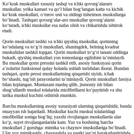
Koʻkrak muskullari xususiy tashqi va ichki qovurgʻalararo
muskullar, yelka kamari va qoʻl bilan bogʻlangan katta va kichik
koʻkrak muskullari, oʻmrov usti va oldingi tisheimon muskullarga
boʻlinadi. Tashqari qovurgʻalar-aro muskullar qovurgʻalarni
koʻtaradi, ichki muskullar esa nafas olish va chikarishda ishtirok
etadi.
Qorin muskullari tashki va ichki qiyshiq muskullar, qorinning
koʻndalang va toʻgʻri muskullari, shuningdek, belning kvadrat
muskulidan tashkil topgan. Qorin muskullari toʻgʻri tanani oddinga
bukadi, qiyshiq muskullari yon tomonlarga egilishini taʼminlaydi.
Bu muskullar qorin pressini tashkil etib, asosiy funksiyasi qorin
aʼzolarini funksional qulay holatda ushlab turishdan iborat. Bundan
tashqari, qorin pressi muskullarining qisqarishi siyish, ichak
boʻshashi, tugʻish jarayonlarini taʼminlaydi. Qorin muskullari fassiya
bilan krplangan. Muntazam mashq qilib, jismoniy ish bilan
shugʻullanib muskul tolalarida miofibrillarni koʻpaytirish va shu
tarika muskul kuchini oshirish mumkin.
Barcha muskullarning asosiy xususiyati ularning qisqarishidir, bunda
muayyan ish bajariladi. Muskullar kuchi muskul tolalaridagi
miofibrillar soniga bogʻliq; yaxshi rivojlangan muskullarda ular
koʻp, suyet rivojlanganlarida kam. Yuz va boshning barcha
muskullari 2 guruhga: mimika va chaynov muskullariga boʻlinadi.
Ular yuz mimikasida, chaynashda va pastki jagʻni harakatlantirishda