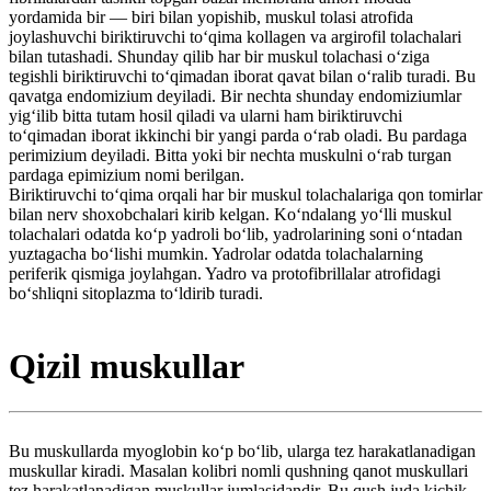
yordamida bir — biri bilan yopishib, muskul tolasi atrofida
joylashuvchi biriktiruvchi toʻqima kollagen va argirofil tolachalari
bilan tutashadi. Shunday qilib har bir muskul tolachasi oʻziga
tegishli biriktiruvchi toʻqimadan iborat qavat bilan oʻralib turadi. Bu
qavatga endomizium deyiladi. Bir nechta shunday endomiziumlar
yigʻilib bitta tutam hosil qiladi va ularni ham biriktiruvchi
toʻqimadan iborat ikkinchi bir yangi parda oʻrab oladi. Bu pardaga
perimizium deyiladi. Bitta yoki bir nechta muskulni oʻrab turgan
pardaga epimizium nomi berilgan.
Biriktiruvchi toʻqima orqali har bir muskul tolachalariga qon tomirlar
bilan nerv shoxobchalari kirib kelgan. Koʻndalang yoʻlli muskul
tolachalari odatda koʻp yadroli boʻlib, yadrolarining soni oʻntadan
yuztagacha boʻlishi mumkin. Yadrolar odatda tolachalarning
periferik qismiga joylahgan. Yadro va protofibrillalar atrofidagi
boʻshliqni sitoplazma toʻldirib turadi.
Qizil muskullar
Bu muskullarda myoglobin koʻp boʻlib, ularga tez harakatlanadigan
muskullar kiradi. Masalan kolibri nomli qushning qanot muskullari
tez harakatlanadigan muskullar jumlasidandir. Bu qush juda kichik