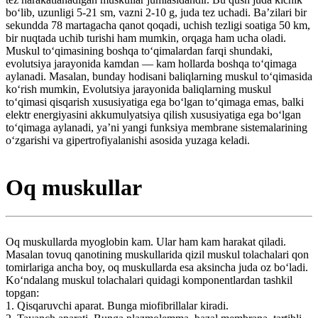
boʻlib, uzunligi 5-21 sm, vazni 2-10 g, juda tez uchadi. Baʼzilari bir
sekundda 78 martagacha qanot qoqadi, uchish tezligi soatiga 50 km,
bir nuqtada uchib turishi ham mumkin, orqaga ham ucha oladi.
Muskul toʻqimasining boshqa toʻqimalardan farqi shundaki,
evolutsiya jarayonida kamdan — kam hollarda boshqa toʻqimaga
aylanadi. Masalan, bunday hodisani baliqlarning muskul toʻqimasida
koʻrish mumkin, Evolutsiya jarayonida baliqlarning muskul
toʻqimasi qisqarish xususiyatiga ega boʻlgan toʻqimaga emas, balki
elektr energiyasini akkumulyatsiya qilish xususiyatiga ega boʻlgan
toʻqimaga aylanadi, yaʼni yangi funksiya membrane sistemalarining
oʻzgarishi va gipertrofiyalanishi asosida yuzaga keladi.
Oq muskullar
Oq muskullarda myoglobin kam. Ular ham kam harakat qiladi.
Masalan tovuq qanotining muskullarida qizil muskul tolachalari qon
tomirlariga ancha boy, oq muskullarda esa aksincha juda oz boʻladi.
Koʻndalang muskul tolachalari quidagi komponentlardan tashkil
topgan:
1. Qisqaruvchi aparat. Bunga miofibrillalar kiradi.