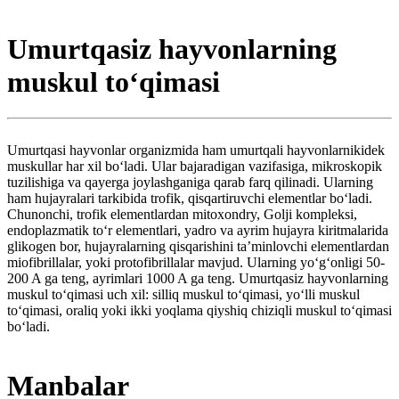
Umurtqasiz hayvonlarning
muskul toʻqimasi
Umurtqasi hayvonlar organizmida ham umurtqali hayvonlarnikidek
muskullar har xil boʻladi. Ular bajaradigan vazifasiga, mikroskopik
tuzilishiga va qayerga joylashganiga qarab farq qilinadi. Ularning
ham hujayralari tarkibida trofik, qisqartiruvchi elementlar boʻladi.
Chunonchi, trofik elementlardan mitoxondry, Golji kompleksi,
endoplazmatik toʻr elementlari, yadro va ayrim hujayra kiritmalarida
glikogen bor, hujayralarning qisqarishini taʼminlovchi elementlardan
miofibrillalar, yoki protofibrillalar mavjud. Ularning yoʻgʻonligi 50-
200 A ga teng, ayrimlari 1000 A ga teng. Umurtqasiz hayvonlarning
muskul toʻqimasi uch xil: silliq muskul toʻqimasi, yoʻlli muskul
toʻqimasi, oraliq yoki ikki yoqlama qiyshiq chiziqli muskul toʻqimasi
boʻladi.
Manbalar