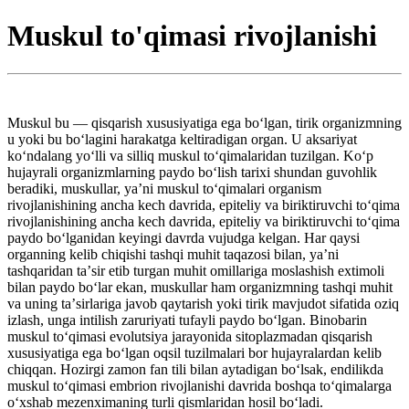
Muskul to'qimasi rivojlanishi
Muskul bu — qisqarish xususiyatiga ega boʻlgan, tirik organizmning
u yoki bu boʻlagini harakatga keltiradigan organ. U aksariyat
koʻndalang yoʻlli va silliq muskul toʻqimalaridan tuzilgan. Koʻp
hujayrali organizmlarning paydo boʻlish tarixi shundan guvohlik
beradiki, muskullar, yaʼni muskul toʻqimalari organism
rivojlanishining ancha kech davrida, epiteliy va biriktiruvchi toʻqima
rivojlanishining ancha kech davrida, epiteliy va biriktiruvchi toʻqima
paydo boʻlganidan keyingi davrda vujudga kelgan. Har qaysi
organning kelib chiqishi tashqi muhit taqazosi bilan, yaʼni
tashqaridan taʼsir etib turgan muhit omillariga moslashish extimoli
bilan paydo boʻlar ekan, muskullar ham organizmning tashqi muhit
va uning taʼsirlariga javob qaytarish yoki tirik mavjudot sifatida oziq
izlash, unga intilish zaruriyati tufayli paydo boʻlgan. Binobarin
muskul toʻqimasi evolutsiya jarayonida sitoplazmadan qisqarish
xususiyatiga ega boʻlgan oqsil tuzilmalari bor hujayralardan kelib
chiqqan. Hozirgi zamon fan tili bilan aytadigan boʻlsak, endilikda
muskul toʻqimasi embrion rivojlanishi davrida boshqa toʻqimalarga
oʻxshab mezenximaning turli qismlaridan hosil boʻladi.