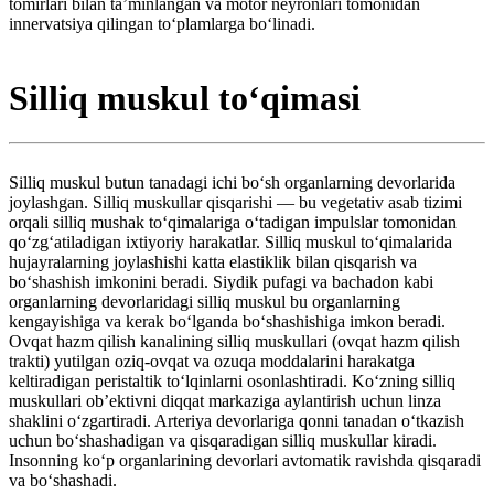
tomirlari bilan taʼminlangan va motor neyronlari tomonidan
innervatsiya qilingan toʻplamlarga boʻlinadi.
Silliq muskul toʻqimasi
Silliq muskul butun tanadagi ichi boʻsh organlarning devorlarida
joylashgan. Silliq muskullar qisqarishi — bu vegetativ asab tizimi
orqali silliq mushak toʻqimalariga oʻtadigan impulslar tomonidan
qoʻzgʻatiladigan ixtiyoriy harakatlar. Silliq muskul toʻqimalarida
hujayralarning joylashishi katta elastiklik bilan qisqarish va
boʻshashish imkonini beradi. Siydik pufagi va bachadon kabi
organlarning devorlaridagi silliq muskul bu organlarning
kengayishiga va kerak boʻlganda boʻshashishiga imkon beradi.
Ovqat hazm qilish kanalining silliq muskullari (ovqat hazm qilish
trakti) yutilgan oziq-ovqat va ozuqa moddalarini harakatga
keltiradigan peristaltik toʻlqinlarni osonlashtiradi. Koʻzning silliq
muskullari ob’ektivni diqqat markaziga aylantirish uchun linza
shaklini oʻzgartiradi. Arteriya devorlariga qonni tanadan oʻtkazish
uchun boʻshashadigan va qisqaradigan silliq muskullar kiradi.
Insonning koʻp organlarining devorlari avtomatik ravishda qisqaradi
va boʻshashadi.