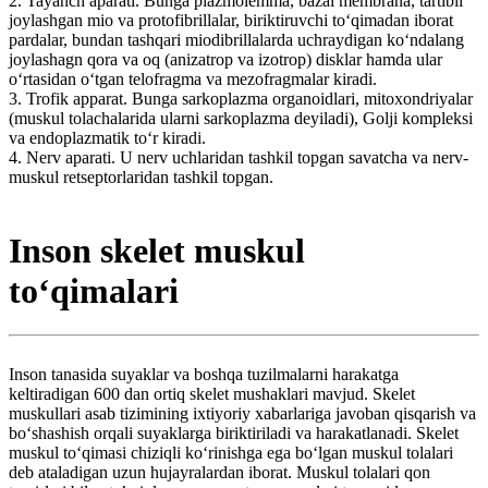
2. Tayanch aparati. Bunga plazmolemma, bazal membrana, tartibli
joylashgan mio va protofibrillalar, biriktiruvchi toʻqimadan iborat
pardalar, bundan tashqari miodibrillalarda uchraydigan koʻndalang
joylashagn qora va oq (anizatrop va izotrop) disklar hamda ular
oʻrtasidan oʻtgan telofragma va mezofragmalar kiradi.
3. Trofik apparat. Bunga sarkoplazma organoidlari, mitoxondriyalar
(muskul tolachalarida ularni sarkoplazma deyiladi), Golji kompleksi
va endoplazmatik toʻr kiradi.
4. Nerv aparati. U nerv uchlaridan tashkil topgan savatcha va nerv-
muskul retseptorlaridan tashkil topgan.
Inson skelet muskul
toʻqimalari
Inson tanasida suyaklar va boshqa tuzilmalarni harakatga
keltiradigan 600 dan ortiq skelet mushaklari mavjud. Skelet
muskullari asab tizimining ixtiyoriy xabarlariga javoban qisqarish va
boʻshashish orqali suyaklarga biriktiriladi va harakatlanadi. Skelet
muskul toʻqimasi chiziqli koʻrinishga ega boʻlgan muskul tolalari
deb ataladigan uzun hujayralardan iborat. Muskul tolalari qon