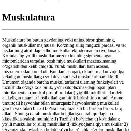
Muskulatura
Muskulatura bu butun gavdaning yoki uning biror qismining,
organik muskullar majmuasi. Koʻzning silliq muguzli pardasi va ter
bezlarining atrofidagi silliq muskullar ektodermadan rivojlanadi.
Koʻndalang yoʻlli muskullar mezenximaning sigmentlangan
miotomlaridan tarqalsa, bosh miya muskullari mezenximaning
oʻzgarishidan kelib chiqadi. Yurak muskullari ham asosan,
mezodermadan tarqaladi. Bundan tashqari, ektodermadan vujudga
keladigan muskullarga soʻlak va sut bezi muskullari ham kiradi.
Umuman olganda barcha muskul turlarini ularning funksiyalari va
tuzilishida oʻziga xos birlik, yaʼni sitoplazmasidagi oqsil iplari —
miofilamentlar (muskul protofibrillalari) yigʻilib miofibrillalar deb
ataladigan tutamlar hosil qiladigan birlik birlashtirib turadi. Ammo
umurtqali hayvonlar bilan umurtqasiz hayvonlarning muskullari
garchi vazifalari bir xil boʻlsa ham, tuzilishi bir biridan bir oz farq
qiladi. Shunga qarab muskullar belgilariga qarab quidagicha
klassifikatsiyalash mumkin:
1)
Tuzilishi boʻyicha: a) koʻndalang
yoʻlli muskullar b) silliq muskullar d) ikkiyoqlama qiya muskullar
2)
Organizmda joylashish holati boʻyicha: a) ichki aʼzolar muskullari b)