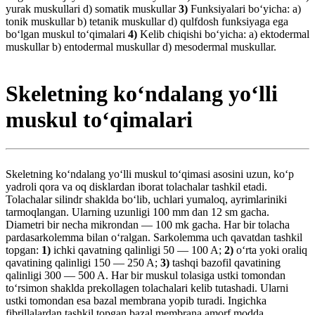
yurak muskullari d) somatik muskullar
3)
Funksiyalari boʻyicha: a)
tonik muskullar b) tetanik muskullar d) qulfdosh funksiyaga ega
boʻlgan muskul toʻqimalari
4)
Kelib chiqishi boʻyicha: a) ektodermal
muskullar b) entodermal muskullar d) mesodermal muskullar.
Skeletning koʻndalang yoʻlli
muskul toʻqimalari
Skeletning koʻndalang yoʻlli muskul toʻqimasi asosini uzun, koʻp
yadroli qora va oq disklardan iborat tolachalar tashkil etadi.
Tolachalar silindr shaklda boʻlib, uchlari yumaloq, ayrimlariniki
tarmoqlangan. Ularning uzunligi 100 mm dan 12 sm gacha.
Diametri bir necha mikrondan — 100 mk gacha. Har bir tolacha
pardasarkolemma bilan oʻralgan. Sarkolemma uch qavatdan tashkil
topgan:
1)
ichki qavatning qalinligi 50 — 100 A;
2)
oʻrta yoki oraliq
qavatining qalinligi 150 — 250 A;
3)
tashqi bazofil qavatining
qalinligi 300 — 500 A. Har bir muskul tolasiga ustki tomondan
toʻrsimon shaklda prekollagen tolachalari kelib tutashadi. Ularni
ustki tomondan esa bazal membrana yopib turadi. Ingichka
fibrillalardan tashkil topgan bazal membrana amorf modda