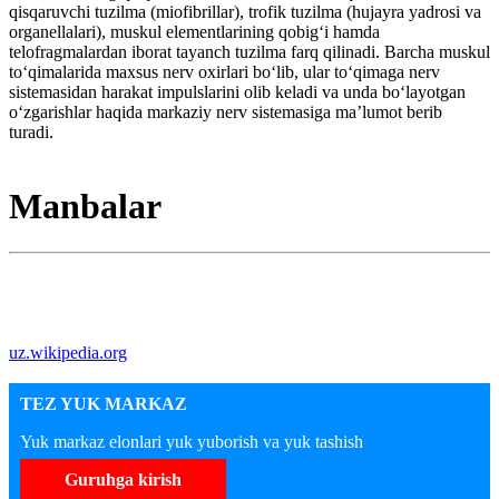
qisqaruvchi tuzilma (miofibrillar), trofik tuzilma (hujayra yadrosi va
organellalari), muskul elementlarining qobigʻi hamda
telofragmalardan iborat tayanch tuzilma farq qilinadi. Barcha muskul
toʻqimalarida maxsus nerv oxirlari boʻlib, ular toʻqimaga nerv
sistemasidan harakat impulslarini olib keladi va unda boʻlayotgan
oʻzgarishlar haqida markaziy nerv sistemasiga maʼlumot berib
turadi.
Manbalar
uz.wikipedia.org
TEZ YUK MARKAZ
Yuk markaz elonlari yuk yuborish va yuk tashish
Guruhga kirish