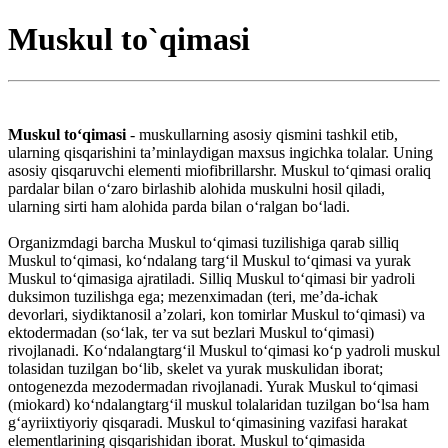
Muskul to`qimasi
Muskul toʻqimasi
- muskullarning asosiy qismini tashkil etib,
ularning qisqarishini taʼminlaydigan maxsus ingichka tolalar. Uning
asosiy qisqaruvchi elementi miofibrillarshr. Muskul toʻqimasi oraliq
pardalar bilan oʻzaro birlashib alohida muskulni hosil qiladi,
ularning sirti ham alohida parda bilan oʻralgan boʻladi.
Organizmdagi barcha Muskul toʻqimasi tuzilishiga qarab silliq
Muskul toʻqimasi, koʻndalang targʻil Muskul toʻqimasi va yurak
Muskul toʻqimasiga ajratiladi. Silliq Muskul toʻqimasi bir yadroli
duksimon tuzilishga ega; mezenximadan (teri, meʼda-ichak
devorlari, siydiktanosil aʼzolari, kon tomirlar Muskul toʻqimasi) va
ektodermadan (soʻlak, ter va sut bezlari Muskul toʻqimasi)
rivojlanadi. Koʻndalangtargʻil Muskul toʻqimasi koʻp yadroli muskul
tolasidan tuzilgan boʻlib, skelet va yurak muskulidan iborat;
ontogenezda mezodermadan rivojlanadi. Yurak Muskul toʻqimasi
(miokard) koʻndalangtargʻil muskul tolalaridan tuzilgan boʻlsa ham
gʻayriixtiyoriy qisqaradi. Muskul toʻqimasining vazifasi harakat
elementlarining qisqarishidan iborat. Muskul toʻqimasida