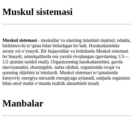
Muskul sistemasi
Muskul sistemasi
- muskullar va ularning tutamlari majmui; odatda,
biriktiruvchi toʻqima bilan birlashgan boʻladi. Harakatlanishda
asosiy rol oʻynaydi. Bir hujayralilar va bulutlarda Muskul sistemasi
boʻlmaydi, umurtqalilarda esa yaxshi rivojlangan (gavdaning 1/3—
1/2 qismini tashkil etadi). Organizmning harakatlanishini, gavda
muvozanatini, shuningdek, nafas olishni, organizmda ovqat va
qonning siljishini taʼminlaydi. Muskul sistemasi toʻqimalarida
kimyoviy energiya mexanik energiyaga aylanadi, natijada organizm
bilan atrof muhit oʻrtasida issiklik almashinib turadi.
Manbalar