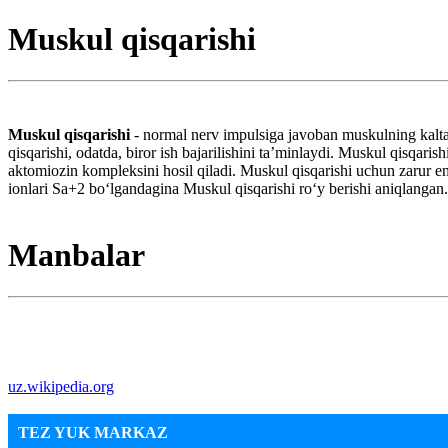
Muskul qisqarishi
Muskul qisqarishi
- normal nerv impulsiga javoban muskulning kalta 
qisqarishi, odatda, biror ish bajarilishini taʼminlaydi. Muskul qisqarish
aktomiozin kompleksini hosil qiladi. Muskul qisqarishi uchun zarur en
ionlari Sa+2 boʻlgandagina Muskul qisqarishi roʻy berishi aniqlangan.
Manbalar
uz.wikipedia.org
TEZ YUK MARKAZ