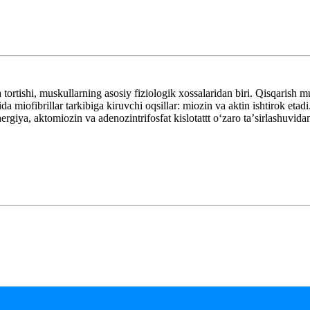
tortishi, muskullarning asosiy fiziologik xossalaridan biri. Qisqarish
ida miofibrillar tarkibiga kiruvchi oqsillar: miozin va aktin ishtirok etadi
ergiya, aktomiozin va adenozintrifosfat kislotattt oʻzaro taʼsirlashuv