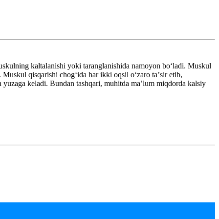
 muskulning kaltalanishi yoki taranglanishida namoyon boʻladi. Muskul
. Muskul qisqarishi chogʻida har ikki oqsil oʻzaro taʼsir etib,
idan yuzaga keladi. Bundan tashqari, muhitda maʼlum miqdorda kalsiy