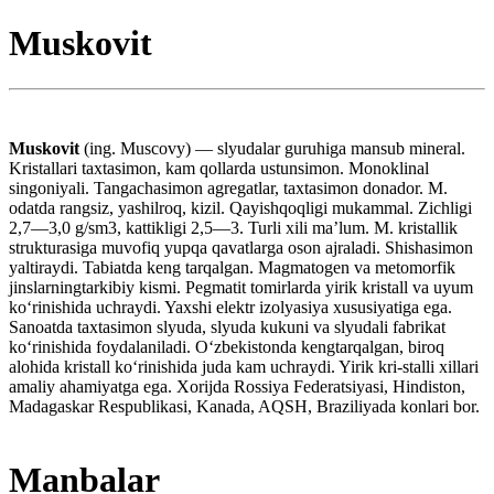
Muskovit
Muskovit
(ing. Muscovy) — slyudalar guruhiga mansub mineral.
Kristallari taxtasimon, kam qollarda ustunsimon. Monoklinal
singoniyali. Tangachasimon agregatlar, taxtasimon donador. M.
odatda rangsiz, yashilroq, kizil. Qayishqoqligi mukammal. Zichligi
2,7—3,0 g/sm3, kattikligi 2,5—3. Turli xili maʼlum. M. kristallik
strukturasiga muvofiq yupqa qavatlarga oson ajraladi. Shishasimon
yaltiraydi. Tabiatda keng tarqalgan. Magmatogen va metomorfik
jinslarningtarkibiy kismi. Pegmatit tomirlarda yirik kristall va uyum
koʻrinishida uchraydi. Yaxshi elektr izolyasiya xususiyatiga ega.
Sanoatda taxtasimon slyuda, slyuda kukuni va slyudali fabrikat
koʻrinishida foydalaniladi. Oʻzbekistonda kengtarqalgan, biroq
alohida kristall koʻrinishida juda kam uchraydi. Yirik kri-stalli xillari
amaliy ahamiyatga ega. Xorijda Rossiya Federatsiyasi, Hindiston,
Madagaskar Respublikasi, Kanada, AQSH, Braziliyada konlari bor.
Manbalar