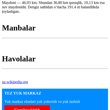
Maydoni — 46,93 km. Shundan 36,80 km quruqlik, 10,13 km esa
suv maydonidir. Dengiz sathidan oʻrtacha 191.4 m balandlikda
joylashgan.
Manbalar
Havolalar
uz.wikipedia.org
TEZ YUK MARKAZ
Yuk markaz elonlari yuk yuborish va yuk tashish
Guruhga kirish