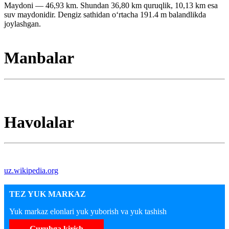
Maydoni — 46,93 km. Shundan 36,80 km quruqlik, 10,13 km esa
suv maydonidir. Dengiz sathidan oʻrtacha 191.4 m balandlikda
joylashgan.
Manbalar
Havolalar
uz.wikipedia.org
TEZ YUK MARKAZ
Yuk markaz elonlari yuk yuborish va yuk tashish
Guruhga kirish