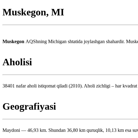
Muskegon, MI
Muskegon
AQShning Michigan shtatida joylashgan shahardir. Muskeg
Aholisi
38401 nafar aholi istiqomat qiladi (2010). Aholi zichligi – har kvadrat
Geografiyasi
Maydoni — 46,93 km. Shundan 36,80 km quruqlik, 10,13 km esa suv m