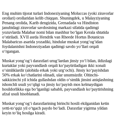
Eng muhim tijorat turlari Indoneziyaning Moluccas (yoki ziravorlar
orollari) orollaridan kelib chiqqan. Shuningdek, u Malayziyaning
Penang orolida, Karib dengizida, Grenadada va Hindiston
janubidagi ziravorlar savdosining markazi sifatida qadimgi
yozuvlarda Malabar nomi bilan mashhur boʻlgan Kerala shtatida
oʻstiriladi. XVII asrda Hendrik van Rheede Hortus Botanicus
Malabaricus asarida yozadiki, hindular muskat yongʻogʻidan
foydalanishni Indoneziyadan qadimgi savdo yoʻllari orqali
oʻrgangan.
Muskat yongʻogʻi daraxtlari urugʻlardan jinsiy yoʻl bilan, ildizdagi
kurtaklar yoki payvandlash orqali koʻpaytiriladigan ikki xonali
oʻsimliklardir (alohida erkak yoki urgʻochi). Jinsiy koʻpayishdan
50% erkak koʻchatlarini olinadi, ular unumsizdir. Oltinchi-
sakkizinchi yil ichida gullashdan oldin oʻsimlik jinsini aniqlashning
ishonchli usuli yoʻqligi va jinsiy koʻpayish mos kelmaydigan
hosildorlikka ega boʻlganligi sababli, payvandlash koʻpaytirishning
afzal usuli hisoblanadi.
Muskat yongʻogʻi daraxtlarining birinchi hosili ekilganidan ketin
yetti-toʻqqiz yil oʻtgach paydo boʻladi. Daraxtlar yigirma yildan
keyin toʻliq hosilga kiradi.