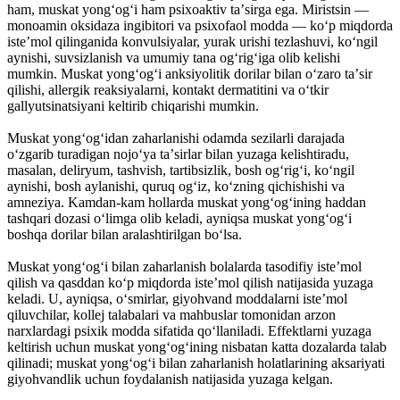
ham, muskat yongʻogʻi ham psixoaktiv taʼsirga ega. Miristsin —
monoamin oksidaza ingibitori va psixofaol modda — koʻp miqdorda
isteʼmol qilinganida konvulsiyalar, yurak urishi tezlashuvi, koʻngil
aynishi, suvsizlanish va umumiy tana ogʻrigʻiga olib kelishi
mumkin. Muskat yongʻogʻi anksiyolitik dorilar bilan oʻzaro taʼsir
qilishi, allergik reaksiyalarni, kontakt dermatitini va oʻtkir
gallyutsinatsiyani keltirib chiqarishi mumkin.
Muskat yongʻogʻidan zaharlanishi odamda sezilarli darajada
oʻzgarib turadigan nojoʻya taʼsirlar bilan yuzaga kelishtiradu,
masalan, deliryum, tashvish, tartibsizlik, bosh ogʻrigʻi, koʻngil
aynishi, bosh aylanishi, quruq ogʻiz, koʻzning qichishishi va
amneziya. Kamdan-kam hollarda muskat yongʻogʻining haddan
tashqari dozasi oʻlimga olib keladi, ayniqsa muskat yongʻogʻi
boshqa dorilar bilan aralashtirilgan boʻlsa.
Muskat yongʻogʻi bilan zaharlanish bolalarda tasodifiy isteʼmol
qilish va qasddan ko‘p miqdorda isteʼmol qilish natijasida yuzaga
keladi. U, ayniqsa, oʻsmirlar, giyohvand moddalarni isteʼmol
qiluvchilar, kollej talabalari va mahbuslar tomonidan arzon
narxlardagi psixik modda sifatida qoʻllaniladi. Effektlarni yuzaga
keltirish uchun muskat yongʻogʻining nisbatan katta dozalarda talab
qilinadi; muskat yongʻogʻi bilan zaharlanish holatlarining aksariyati
giyohvandlik uchun foydalanish natijasida yuzaga kelgan.