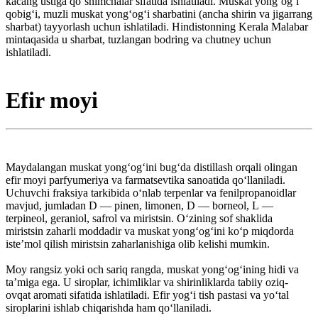
kacang ustiga qoʻshimchalar sifatida ishlatiladi. Muskat yongʻogʻi
qobigʻi, muzli muskat yongʻogʻi sharbatini (ancha shirin va jigarrang
sharbat) tayyorlash uchun ishlatiladi. Hindistonning Kerala Malabar
mintaqasida u sharbat, tuzlangan bodring va chutney uchun
ishlatiladi.
Efir moyi
Maydalangan muskat yongʻogʻini bugʻda distillash orqali olingan
efir moyi parfyumeriya va farmatsevtika sanoatida qoʻllaniladi.
Uchuvchi fraksiya tarkibida oʻnlab terpenlar va fenilpropanoidlar
mavjud, jumladan D — pinen, limonen, D — borneol, L —
terpineol, geraniol, safrol va miristsin. Oʻzining sof shaklida
miristsin zaharli moddadir va muskat yongʻogʻini koʻp miqdorda
isteʼmol qilish miristsin zaharlanishiga olib kelishi mumkin.
Moy rangsiz yoki och sariq rangda, muskat yongʻogʻining hidi va
taʼmiga ega. U siroplar, ichimliklar va shirinliklarda tabiiy oziq-
ovqat aromati sifatida ishlatiladi. Efir yogʻi tish pastasi va yoʻtal
siroplarini ishlab chiqarishda ham qoʻllaniladi.