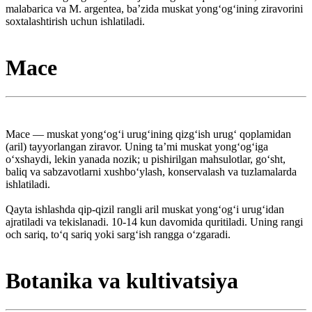
malabarica va M. argentea, baʼzida muskat yongʻogʻining ziravorini
soxtalashtirish uchun ishlatiladi.
Mace
Mace — muskat yongʻogʻi urugʻining qizgʻish urugʻ qoplamidan
(aril) tayyorlangan ziravor. Uning taʼmi muskat yongʻogʻiga
oʻxshaydi, lekin yanada nozik; u pishirilgan mahsulotlar, goʻsht,
baliq va sabzavotlarni xushboʻylash, konservalash va tuzlamalarda
ishlatiladi.
Qayta ishlashda qip-qizil rangli aril muskat yongʻogʻi urugʻidan
ajratiladi va tekislanadi. 10-14 kun davomida quritiladi. Uning rangi
och sariq, toʻq sariq yoki sargʻish rangga oʻzgaradi.
Botanika va kultivatsiya