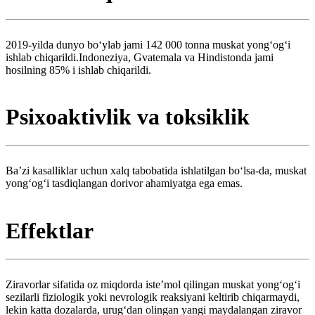
2019-yilda dunyo bo‘ylab jami 142 000 tonna muskat yong‘og‘i
ishlab chiqarildi.Indoneziya, Gvatemala va Hindistonda jami
hosilning 85% i ishlab chiqarildi.
Psixoaktivlik va toksiklik
Baʼzi kasalliklar uchun xalq tabobatida ishlatilgan boʻlsa-da, muskat
yongʻogʻi tasdiqlangan dorivor ahamiyatga ega emas.
Effektlar
Ziravorlar sifatida oz miqdorda isteʼmol qilingan muskat yongʻogʻi
sezilarli fiziologik yoki nevrologik reaksiyani keltirib chiqarmaydi,
lekin katta dozalarda, urug‘dan olingan yangi maydalangan ziravor