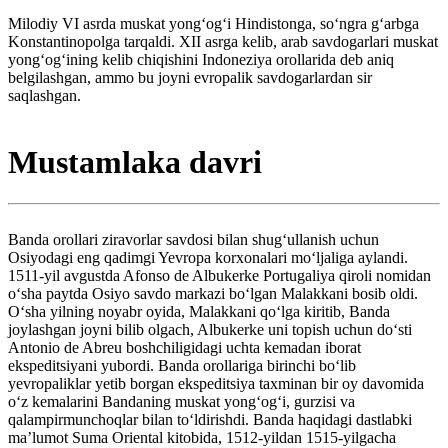
Milodiy VI asrda muskat yongʻogʻi Hindistonga, soʻngra gʻarbga
Konstantinopolga tarqaldi. XII asrga kelib, arab savdogarlari muskat
yongʻogʻining kelib chiqishini Indoneziya orollarida deb aniq
belgilashgan, ammo bu joyni evropalik savdogarlardan sir
saqlashgan.
Mustamlaka davri
Banda orollari ziravorlar savdosi bilan shugʻullanish uchun
Osiyodagi eng qadimgi Yevropa korxonalari mo‘ljaliga aylandi.
1511-yil avgustda Afonso de Albukerke Portugaliya qiroli nomidan
oʻsha paytda Osiyo savdo markazi boʻlgan Malakkani bosib oldi.
Oʻsha yilning noyabr oyida, Malakkani qoʻlga kiritib, Banda
joylashgan joyni bilib olgach, Albukerke uni topish uchun doʻsti
Antonio de Abreu boshchiligidagi uchta kemadan iborat
ekspeditsiyani yubordi. Banda orollariga birinchi boʻlib
yevropaliklar yetib borgan ekspeditsiya taxminan bir oy davomida
oʻz kemalarini Bandaning muskat yongʻogʻi, gurzisi va
qalampirmunchoqlar bilan toʻldirishdi. Banda haqidagi dastlabki
maʼlumot Suma Oriental kitobida, 1512-yildan 1515-yilgacha