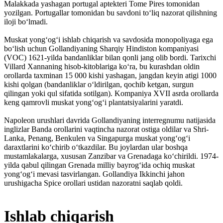
Malakkada yashagan portugal aptekteri Tome Pires tomonidan
yozilgan. Portugallar tomonidan bu savdoni toʻliq nazorat qilishning
iloji boʻlmadi.
Muskat yongʻogʻi ishlab chiqarish va savdosida monopoliyaga ega
boʻlish uchun Gollandiyaning Sharqiy Hindiston kompaniyasi
(VOC) 1621-yilda bandanliklar bilan qonli jang olib bordi. Tarixchi
Villard Xannaning hisob-kitoblariga koʻra, bu kurashdan oldin
orollarda taxminan 15 000 kishi yashagan, jangdan keyin atigi 1000
kishi qolgan (bandanliklar oʻldirilgan, qochib ketgan, surgun
qilingan yoki qul sifatida sotilgan). Kompaniya XVII asrda orollarda
keng qamrovli muskat yongʻogʻi plantatsiyalarini yaratdi.
Napoleon urushlari davrida Gollandiyaning interregnumu natijasida
inglizlar Banda orollarini vaqtincha nazorat ostiga oldilar va Shri-
Lanka, Penang, Benkulen va Singapurga muskat yongʻogʻi
daraxtlarini koʻchirib oʻtkazdilar. Bu joylardan ular boshqa
mustamlakalarga, xususan Zanzibar va Grenadaga koʻchirildi. 1974-
yilda qabul qilingan Grenada milliy bayrogʻida ochiq muskat
yongʻogʻi mevasi tasvirlangan. Gollandiya Ikkinchi jahon
urushigacha Spice orollari ustidan nazoratni saqlab qoldi.
Ishlab chiqarish