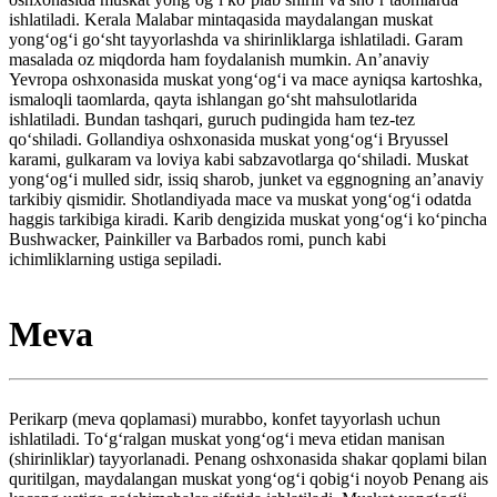
ishlatiladi. Kerala Malabar mintaqasida maydalangan muskat
yongʻogʻi goʻsht tayyorlashda va shirinliklarga ishlatiladi. Garam
masalada oz miqdorda ham foydalanish mumkin. Anʼanaviy
Yevropa oshxonasida muskat yongʻogʻi va mace ayniqsa kartoshka,
ismaloqli taomlarda, qayta ishlangan goʻsht mahsulotlarida
ishlatiladi. Bundan tashqari, guruch pudingida ham tez-tez
qo‘shiladi. Gollandiya oshxonasida muskat yongʻogʻi Bryussel
karami, gulkaram va loviya kabi sabzavotlarga qoʻshiladi. Muskat
yongʻogʻi mulled sidr, issiq sharob, junket va eggnogning anʼanaviy
tarkibiy qismidir. Shotlandiyada mace va muskat yongʻogʻi odatda
haggis tarkibiga kiradi. Karib dengizida muskat yongʻogʻi koʻpincha
Bushwacker, Painkiller va Barbados romi, punch kabi
ichimliklarning ustiga sepiladi.
Meva
Perikarp (meva qoplamasi) murabbo, konfet tayyorlash uchun
ishlatiladi. Toʻgʻralgan muskat yongʻogʻi meva etidan manisan
(shirinliklar) tayyorlanadi. Penang oshxonasida shakar qoplami bilan
quritilgan, maydalangan muskat yongʻogʻi qobigʻi noyob Penang ais