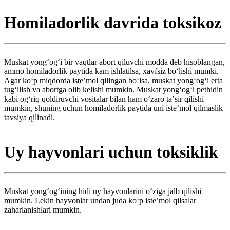
Homiladorlik davrida toksikoz
Muskat yongʻogʻi bir vaqtlar abort qiluvchi modda deb hisoblangan,
ammo homiladorlik paytida kam ishlatilsa, xavfsiz boʻlishi mumki.
Agar koʻp miqdorda isteʼmol qilingan boʻlsa, muskat yongʻogʻi erta
tugʻilish va abortga olib kelishi mumkin. Muskat yongʻogʻi pethidin
kabi ogʻriq qoldiruvchi vositalar bilan ham oʻzaro taʼsir qilishi
mumkin, shuning uchun homiladorlik paytida uni isteʼmol qilmaslik
tavsiya qilinadi.
Uy hayvonlari uchun toksiklik
Muskat yongʻogʻining hidi uy hayvonlarini oʻziga jalb qilishi
mumkin. Lekin hayvonlar undan juda koʻp isteʼmol qilsalar
zaharlanishlari mumkin.