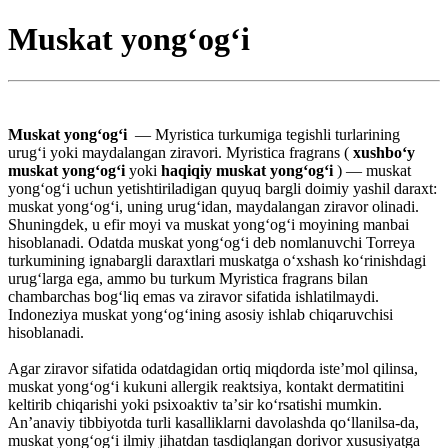
Muskat yong‘og‘i
Muskat yongʻogʻi
— Myristica turkumiga tegishli turlarining
urugʻi yoki maydalangan ziravori. Myristica fragrans (
xushboʻy
muskat yongʻogʻi
yoki
haqiqiy muskat yongʻogʻi
) — muskat
yongʻogʻi uchun yetishtiriladigan quyuq bargli doimiy yashil daraxt:
muskat yongʻogʻi, uning urugʻidan, maydalangan ziravor olinadi.
Shuningdek, u efir moyi va muskat yongʻogʻi moyining manbai
hisoblanadi. Odatda muskat yongʻogʻi deb nomlanuvchi Torreya
turkumining ignabargli daraxtlari muskatga oʻxshash koʻrinishdagi
urugʻlarga ega, ammo bu turkum Myristica fragrans bilan
chambarchas bogʻliq emas va ziravor sifatida ishlatilmaydi.
Indoneziya muskat yongʻogʻining asosiy ishlab chiqaruvchisi
hisoblanadi.
Agar ziravor sifatida odatdagidan ortiq miqdorda isteʼmol qilinsa,
muskat yongʻogʻi kukuni allergik reaktsiya, kontakt dermatitini
keltirib chiqarishi yoki psixoaktiv taʼsir koʻrsatishi mumkin.
Anʼanaviy tibbiyotda turli kasalliklarni davolashda qoʻllanilsa-da,
muskat yongʻogʻi ilmiy jihatdan tasdiqlangan dorivor xususiyatga