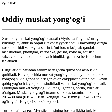
ega emas.
Oddiy muskat yongʻogʻi
Xushboʻy muskat yongʻogʻi daraxti (Myristica fragrans) urugʻini
kukunga aylantirish orqali ziravor tayyorlanadi. Ziravorning oʻziga
xos oʻtkir hidi va ozgina shirin taʼmi bor; u koʻplab qandolat
mahsulotlari, pudinglar, kartoshka, goʻsht, kolbasa, souslar,
sabzavotlar va tuxumli non va ichimliklarga maza berish uchun
ishlatiladi.
Urugʻlar olti haftadan sakkiz haftagacha quyoshda asta-sekin
quritiladi. Bu vaqt ichida muskat yongʻogʻi kichrayib boradi, toki
yongʻoq silkitilganda shitirlagan ovoz chiqquncha quritiladi. Keyin
qobiq yogʻoch tayoq bilan sindiriladi va muskat yongʻogʻi olinadi.
Quritilgan muskat yongʻogʻi kulrang jigarrang boʻlib, yuzalari
oʻralgan. Muskat yongʻogʻi tuxum shaklida, taxminan uzunligi
20.5–30 mm (0.81–1.18 in) kengligi 15–18 mm (0.59–0.71 in)
ogʻirligi 5–10 g (0.18–0.35 oz) bo‘ladi.
Turli xil taʼmga ega Myristica jinsining boshqa ikkita turi, M.