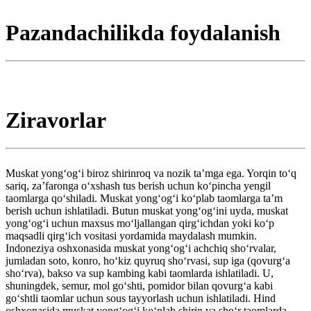
Pazandachilikda foydalanish
Ziravorlar
Muskat yongʻogʻi biroz shirinroq va nozik taʼmga ega. Yorqin toʻq
sariq, zaʼfaronga oʻxshash tus berish uchun koʻpincha yengil
taomlarga qo‘shiladi. Muskat yongʻogʻi koʻplab taomlarga taʼm
berish uchun ishlatiladi. Butun muskat yongʻogʻini uyda, muskat
yongʻogʻi uchun maxsus moʻljallangan qirgʻichdan yoki koʻp
maqsadli qirg‘ich vositasi yordamida maydalash mumkin.
Indoneziya oshxonasida muskat yongʻogʻi achchiq shoʻrvalar,
jumladan soto, konro, hoʻkiz quyruq shoʻrvasi, sup iga (qovurgʻa
shoʻrva), bakso va sup kambing kabi taomlarda ishlatiladi. U,
shuningdek, semur, mol goʻshti, pomidor bilan qovurgʻa kabi
goʻshtli taomlar uchun sous tayyorlash uchun ishlatiladi. Hind
oshxonasida muskat yongʻogʻi koʻplab shirin va shoʻr taomlarda