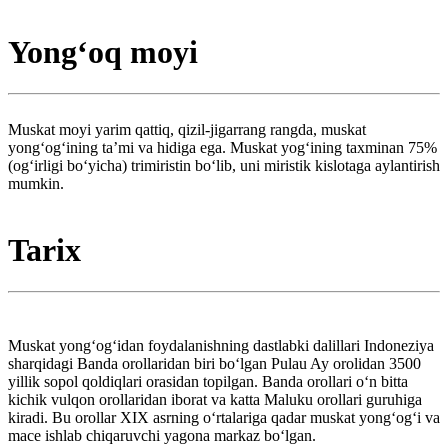
Yongʻoq moyi
Muskat moyi yarim qattiq, qizil-jigarrang rangda, muskat
yongʻogʻining taʼmi va hidiga ega. Muskat yogʻining taxminan 75%
(ogʻirligi boʻyicha) trimiristin boʻlib, uni miristik kislotaga aylantirish
mumkin.
Tarix
Muskat yongʻogʻidan foydalanishning dastlabki dalillari Indoneziya
sharqidagi Banda orollaridan biri boʻlgan Pulau Ay orolidan 3500
yillik sopol qoldiqlari orasidan topilgan. Banda orollari oʻn bitta
kichik vulqon orollaridan iborat va katta Maluku orollari guruhiga
kiradi. Bu orollar XIX asrning oʻrtalariga qadar muskat yongʻogʻi va
mace ishlab chiqaruvchi yagona markaz boʻlgan.