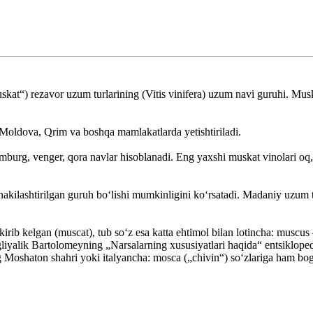
at“) rezavor uzum turlarining (Vitis vinifera) uzum navi guruhi. Musk
 Moldova, Qrim va boshqa mamlakatlarda yetishtiriladi.
amburg, venger, qora navlar hisoblanadi. Eng yaxshi muskat vinolari oq
kilashtirilgan guruh boʻlishi mumkinligini koʻrsatadi. Madaniy uzum t
n kirib kelgan (muscat), tub soʻz esa katta ehtimol bilan lotincha: mu
alik Bartolomeyning „Narsalarning xususiyatlari haqida“ entsiklopedi
 Moshaton shahri yoki italyancha: mosca („chivin“) soʻzlariga ham bog