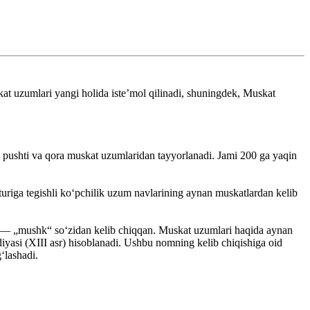
at uzumlari yangi holida isteʼmol qilinadi, shuningdek, Muskat
, pushti va qora muskat uzumlaridan tayyorlanadi. Jami 200 ga yaqin
uriga tegishli koʻpchilik uzum navlarining aynan muskatlardan kelib
scus — „mushk“ soʻzidan kelib chiqqan. Muskat uzumlari haqida aynan
yasi (XIII asr) hisoblanadi. Ushbu nomning kelib chiqishiga oid
ʻlashadi.