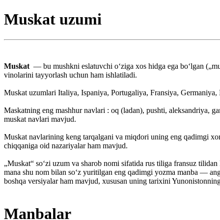
Muskat uzumi
Muskat
— bu mushkni eslatuvchi oʻziga xos hidga ega boʻlgan („musk
vinolarini tayyorlash uchun ham ishlatiladi.
Muskat uzumlari Italiya, Ispaniya, Portugaliya, Fransiya, Germaniya,
Maskatning eng mashhur navlari : oq (ladan), pushti, aleksandriya, g
muskat navlari mavjud.
Muskat navlarining keng tarqalgani va miqdori uning eng qadimgi xona
chiqqaniga oid nazariyalar ham mavjud.
„Muskat“ soʻzi uzum va sharob nomi sifatida rus tiliga fransuz tilida
mana shu nom bilan soʻz yuritilgan eng qadimgi yozma manba — angliy
boshqa versiyalar ham mavjud, xususan uning tarixini Yunonistonning
Manbalar