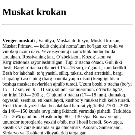
Muskat krokan
Venger muskati
, Vaniliya, Muskat de Jezyu, Muskat krokan,
Muskat Primavi — kelib chiqishi nomaʼlum boʻlgan xoʻra-ki va
vinobop uzum navi. Yevrosiyoning uzumchllik hududlarida
tarqalgan. Rossiyaning jan., Oʻzbekiston, Kozogʻiston va
Kirgʻizistonda rayonlashtirilgan. Tupi oʻrtacha oʻsadi. Guli ikki
jinsli. Bargi oʻrtacha (diametri 15—16 sm), toʻgarak, kam kertikli.
Besh boʻlakchali, toʻq yashil. silliq, tuksiz, cheti arratishli, bargi
shapalogʻi asosining (barg bandita yaqin qismi) kengligi bilan
boshqa muskat navlaridan ajralib turadi. Uzum boshi oʻrtacha (boʻyi
15—17 sm, eni 9—11 sm), silindr-konnussimon, oʻrtacha tigʻiz,
ogʻirligi 180— 200 g . Gʻujumi oʻrtacha (17—18 mm), dumaloq,
oqyashil, sershira, eti karsillaydi, xushboʻy muskat hidi kelib turadi.
Hosili kurtak yozishdan boshlabfaol harorat yigʻindisi 2700—2900°
da 140—150 kunda (avg .ning ikkinchi yarmida) pishadi. Tarkibida
25—26% qand bor. Hosildorligi 80—130 s/ga. Bu nav yengil,
unumdor tuproqlarda yaxshi oʻsib, moʻl hosil beradi. So-vuqqa,
kasallik va zararkunandalar-ga chidamsiz. Asosan, Samarqand,
Sirdaryo va Toshkent viloyatlarida tarqalgan.