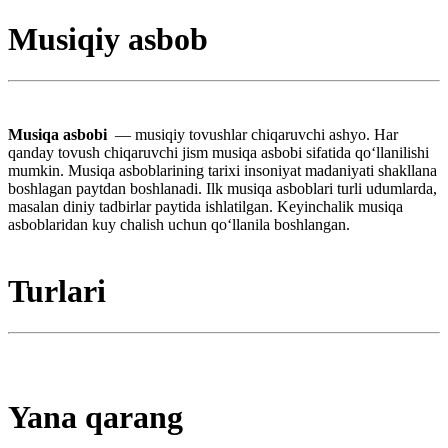
Musiqiy asbob
Musiqa asbobi
— musiqiy tovushlar chiqaruvchi ashyo. Har
qanday tovush chiqaruvchi jism musiqa asbobi sifatida qoʻllanilishi
mumkin. Musiqa asboblarining tarixi insoniyat madaniyati shakllana
boshlagan paytdan boshlanadi. Ilk musiqa asboblari turli udumlarda,
masalan diniy tadbirlar paytida ishlatilgan. Keyinchalik musiqa
asboblaridan kuy chalish uchun qoʻllanila boshlangan.
Turlari
Yana qarang