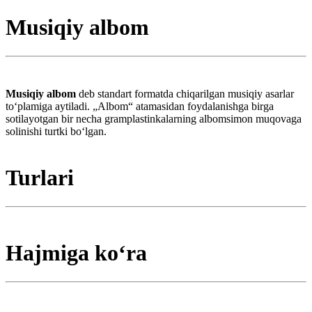
Musiqiy albom
Musiqiy albom
deb standart formatda chiqarilgan musiqiy asarlar
toʻplamiga aytiladi. „Albom“ atamasidan foydalanishga birga
sotilayotgan bir necha gramplastinkalarning albomsimon muqovaga
solinishi turtki boʻlgan.
Turlari
Hajmiga koʻra