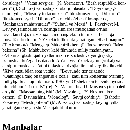
doʻstlarga", "Vatan sovgʻasi" (K. Yormatov), "Besh respublika kon-
serti" (3. Sobitov) va boshqa shular jumlasidan. "Doyra raqsga
chorlaydi", "Musiqiy torlarimiz siri" film-konsertlari, "Dilbarim"
film-komedi-yasi, "Dilorom" birinchi oʻzbek film-operasi,
"Jonlangan miniatyuralar" ("Suhayl va Mexri", L. Fayziyev; M.
Leviyev) filmbaleti va boshqa filmlarda musiqadan oʻrinli
foydalanishga, mav-zuga hamohang ekran tilini kashf etishga
muvaffaq boʻldilar. "Oʻzbektelefilm" da yaratilgan "Shashmaqom"
(T. Akromov), "Menga qoʻshiqchizib ber" (L. Inozemseva), "Men
balerina" (Sh. Mahbubov) kabi filmlarda milliy madaniyatni,
oʻzlikni anglash, qadri-yatlarimizni eʼzozlash va yangi ijodiy
izlanishlar koʻzga tashlanadi. Anʼanaviy oʻzbek aytim (vokal) va
cholgʻu musiqa sanʼatini tiklash va rivojlantirishni targʻib qiluvchi
"Xiva vaqti bilan soat yettida", "Boysunda qor eriganda",
"Qalbingda xalq ohanglarini eʼzozla" kabi film-konsertlar oʻzining
milliyligi bilan ajralib turadi. 1987-yil Oʻzbekiston televideniyesida
birinchi bor "Toʻmaris" (rej. N. Mahmudov; U. Musayev) telebaleti
qoʻyildi. "Maysaraning ishi" (M. Abzalov), "Yulduzimni ber,
osmon" (F. Davletshin), "Monolog", "Sevgi qoʻshigʻi" (Bahodir
Zokirov), "Mesh polvon" (M. Abzalov) va boshqa keyingi yillar
yaratilgan eng yaxshi Musiqali filmlardir.
Manbalar