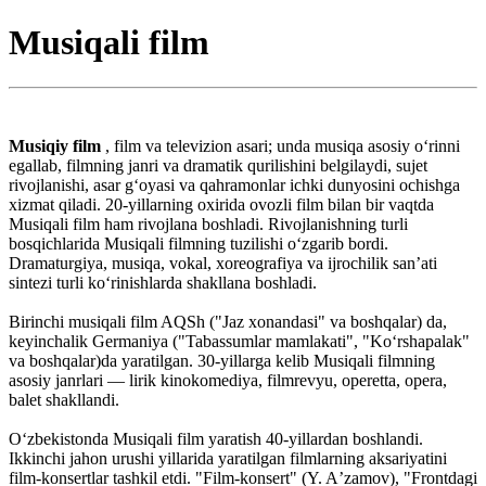
Musiqali film
Musiqiy film
, film va televizion asari; unda musiqa asosiy oʻrinni
egallab, filmning janri va dramatik qurilishini belgilaydi, sujet
rivojlanishi, asar gʻoyasi va qahramonlar ichki dunyosini ochishga
xizmat qiladi. 20-yillarning oxirida ovozli film bilan bir vaqtda
Musiqali film ham rivojlana boshladi. Rivojlanishning turli
bosqichlarida Musiqali filmning tuzilishi oʻzgarib bordi.
Dramaturgiya, musiqa, vokal, xoreografiya va ijrochilik sanʼati
sintezi turli koʻrinishlarda shakllana boshladi.
Birinchi musiqali film AQSh ("Jaz xonandasi" va boshqalar) da,
keyinchalik Germaniya ("Tabassumlar mamlakati", "Koʻrshapalak"
va boshqalar)da yaratilgan. 30-yillarga kelib Musiqali filmning
asosiy janrlari — lirik kinokomediya, filmrevyu, operetta, opera,
balet shakllandi.
Oʻzbekistonda Musiqali film yaratish 40-yillardan boshlandi.
Ikkinchi jahon urushi yillarida yaratilgan filmlarning aksariyatini
film-konsertlar tashkil etdi. "Film-konsert" (Y. Aʼzamov), "Frontdagi