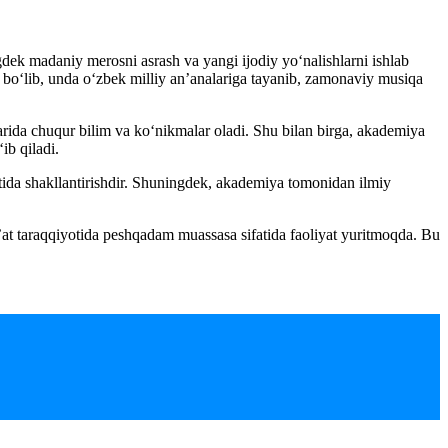
gdek madaniy merosni asrash va yangi ijodiy yo‘nalishlarni ishlab
i bo‘lib, unda o‘zbek milliy an’analariga tayanib, zamonaviy musiqa
larida chuqur bilim va ko‘nikmalar oladi. Shu bilan birga, akademiya
ib qiladi.
fatida shakllantirishdir. Shuningdek, akademiya tomonidan ilmiy
n’at taraqqiyotida peshqadam muassasa sifatida faoliyat yuritmoqda. Bu