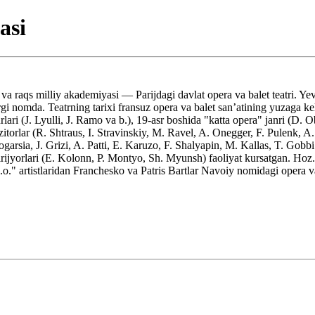
asi
a raqs milliy akademiyasi — Parijdagi davlat opera va balet teatri. Ye
i nomda. Teatrning tarixi fransuz opera va balet sanʼatining yuzaga ke
rlari (J. Lyulli, J. Ramo va b.), 19-asr boshida "katta opera" janri (D. O
orlar (R. Shtraus, I. Stravinskiy, M. Ravel, A. Onegger, F. Pulenk, A. 
rsia, J. Grizi, A. Patti, E. Karuzo, F. Shalyapin, M. Kallas, T. Gobbi 
, dirijyorlari (E. Kolonn, P. Montyo, Sh. Myunsh) faoliyat kursatgan. H
.o." artistlaridan Franchesko va Patris Bartlar Navoiy nomidagi opera va