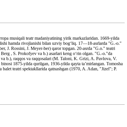
vropa musiqali teatr madaniyatining yirik markazlaridan. 1669-yilda
lishi hamda rivojlanishi bilan uzviy bogʻliq. 17—18-asrlarda "G.-o."
ber, J. Rossini, J. Meyer-ber) qaror topgan. 20-asrda "G.o." teatri
Berg , S. Prokofyev va b.) asarlari keng oʻrin olgan. "G.-o."da
va b.), raqqos va raqqosalari (M. Taloni, K. Grizi, A. Pavlova, V.
oz. binosi 1875-yilda qurilgan, 1936-yilda qayta taʼmirlangan. Tomosha
 balet teatri spektakllarida qatnashgan (1970, A. Adan, "Jizel"; P.