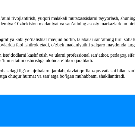
tini rivojlantirish, yuqori malakali mutaxassislarni tayyorlash, shunin
kademiya O‘zbekiston madaniyat va san’atining asosiy markazlaridan bir
rafiya kabi yo‘nalishlar mavjud bo‘lib, talabalar san’atning turli soha
lovlarida faol ishtirok etadi, o‘zbek madaniyatini xalqaro maydonda targ‘
 iste’dodlarni kashf etish va ularni professional san’atkor, pedagog si
’limi sifatini oshirishga alohida e’tibor qaratiladi.
sidagi ilg‘or tajribalarni jamlab, davlat qo‘llab-quvvatlashi bilan sa
yatga chuqur hurmat va san’atga bo‘lgan muhabbatni shakllantiradi.