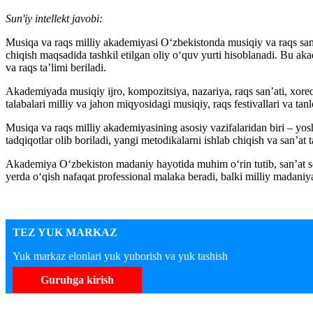
Sun'iy intellekt javobi:
Musiqa va raqs milliy akademiyasi O‘zbekistonda musiqiy va raqs san’a
chiqish maqsadida tashkil etilgan oliy o‘quv yurti hisoblanadi. Bu a
va raqs ta’limi beriladi.
Akademiyada musiqiy ijro, kompozitsiya, nazariya, raqs san’ati, xoreog
talabalari milliy va jahon miqyosidagi musiqiy, raqs festivallari va tan
Musiqa va raqs milliy akademiyasining asosiy vazifalaridan biri – yosh
tadqiqotlar olib boriladi, yangi metodikalarni ishlab chiqish va san’at ta
Akademiya O‘zbekiston madaniy hayotida muhim o‘rin tutib, san’at soha
yerda o‘qish nafaqat professional malaka beradi, balki milliy madani
TEZ YUK MARKAZ
Yuk markaz elonlari yuk yuborish va yuk tashish
Guruhga kirish