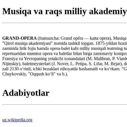
Musiqa va raqs milliy akademiy
GRAND-OPERA
(fransuzcha: Grand opéra — katta opera), Musiqa v
"Qirol musiqa akademiyasi" nomida tashkil topgan. 1875-yildan hozirg
zaminida lirik fojia hamda opera-balet kabi milliy musiqali teatrning tu
repertuaridan mumtoz opera va baletlar bilan birga zamonaviy kompozit
Fransiya va Yevropaning yetakchi xonandalari (M. Malibran, P. Viardoga
Nijinskiy), baletmeysterlari (J. Nover, L. Petipa, S. Lifar, M. Bejar)
zali 2130 oʻrinli, ichki bezaklari nihoyatda hashamatli va koʻrkam. "G
Chaykovskiy, "Oqqush koʻli" va b.).
Adabiyotlar
uz.wikipedia.org