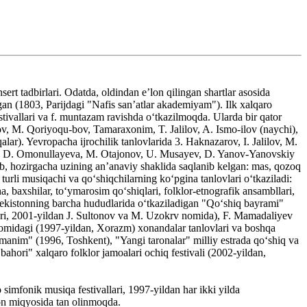
t tadbirlari. Odatda, oldindan eʼlon qilingan shartlar asosida
gan (1803, Parijdagi "Nafis sanʼatlar akademiyam"). Ilk xalqaro
ivallari va f. muntazam ravishda oʻtkazilmoqda. Ularda bir qator
ov, M. Qoriyoqu-bov, Tamaraxonim, T. Jalilov, A. Ismo-ilov (naychi),
ar). Yevropacha ijrochilik tanlovlarida 3. Haknazarov, I. Jalilov, M.
ov, D. Omonullayeva, M. Otajonov, U. Musayev, D. Yanov-Yanovskiy
nib, hozirgacha uzining anʼanaviy shaklida saqlanib kelgan: mas, qozoq
turli musiqachi va qoʻshiqchilarning koʻpgina tanlovlari oʻtkaziladi:
a, baxshilar, toʻymarosim qoʻshiqlari, folklor-etnografik ansambllari,
bekistonning barcha hududlarida oʻtkaziladigan "Qoʻshiq bayrami"
ri, 2001-yildan J. Sultonov va M. Uzokrv nomida), F. Mamadaliyev
midagi (1997-yildan, Xorazm) xonandalar tanlovlari va boshqa
 manim" (1996, Toshkent), "Yangi taronalar" milliy estrada qoʻshiq va
bahori" xalqaro folklor jamoalari ochiq festivali (2002-yildan,
imfonik musiqa festivallari, 1997-yildan har ikki yilda
hon miqyosida tan olinmoqda.