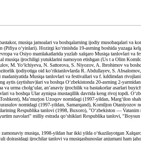
stakor, musiqa jamoalari va boshqalarning ijodiy musobaqalari va konser
 (Pifiya oʻyinlari). Hozirgi koʻrinishda 19-asrning boshida yuzaga kel
vropa va Osiyo mamlakatlarida yuzlab xalqaro Musiqa tanlovlari va fest
nal musiqa ijrochiligi yutuklarini namoyon etishgan (Us t a Olim Komil
ulov, M. Yoʻlchiyeva, N. Sattorova, S. Niyozov, A. Ibrohimov va boshqal
itorlik ijodiyotiga oid koʻriktanlovlarda R. Abdullayev, S. Absalom
i madaniyatida Musiqa tanlovlari va festivallari va f. kddimdan rivojla
ining aytis (aytishuv)lari va boshqa Oʻzbekistonda 20-asrning 2-yarmidan 
 va urma cholgʻular, anʼanaviy ijrochilik va bastakorlar asarlari buyich
vlari va boshqa Ular ayniqsa mustaqillik davrida keng rivoj topdi. Oʻz
n, Toshkent), Maʼmurjon Uzoqov nomidagi (1997-yildan, Margʻilon shah
urasulov nomidagi (1997-yildan, Samarqand), Komiljon Otaniyozov no
ochilarining Respublika tanlovi (1998, Buxoro), "Oʻzbekiston — Vatanim
urtim navolari" milliy estrada qoʻshiklari Respublika tanlovi, "Boysun 
amonaviy musiqa, 1998-yildan har ikki yilda oʻtkazilayotgan Xalqaro s
ali doirasidagi ijrochilar tanlovi va musiqashunoslar anjumani ham ja