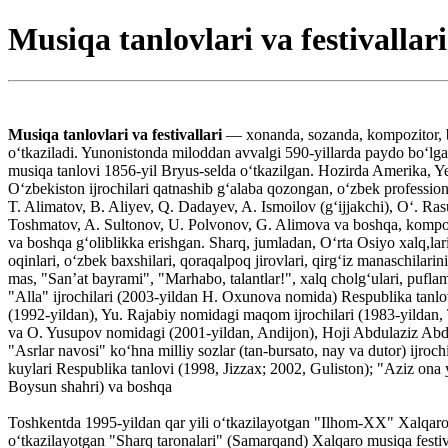
Musiqa tanlovlari va festivallari
Musiqa tanlovlari va festivallari
— xonanda, sozanda, kompozitor, ba
oʻtkaziladi. Yunonistonda miloddan avvalgi 590-yillarda paydo boʻlgan
musiqa tanlovi 1856-yil Bryus-selda oʻtkazilgan. Hozirda Amerika, Ye
Oʻzbekiston ijrochilari qatnashib gʻalaba qozongan, oʻzbek professio
T. Alimatov, B. Aliyev, Q. Dadayev, A. Ismoilov (gʻijjakchi), Oʻ. Ras
Toshmatov, A. Sultonov, U. Polvonov, G. Alimova va boshqa, kompoz
va boshqa gʻoliblikka erishgan. Sharq, jumladan, Oʻrta Osiyo xalq,lar
oqinlari, oʻzbek baxshilari, qoraqalpoq jirovlari, qirgʻiz manaschilar
mas, "Sanʼat bayrami", "Marhabo, talantlar!", xalq cholgʻulari, puflama
"Alla" ijrochilari (2003-yildan H. Oxunova nomida) Respublika tanlo
(1992-yildan), Yu. Rajabiy nomidagi maqom ijrochilari (1983-yilda
va O. Yusupov nomidagi (2001-yildan, Andijon), Hoji Abdulaziz Abd
"Asrlar navosi" koʻhna milliy sozlar (tan-bursato, nay va dutor) ijr
kuylari Respublika tanlovi (1998, Jizzax; 2002, Guliston); "Aziz ona y
Boysun shahri) va boshqa
Toshkentda 1995-yildan qar yili oʻtkazilayotgan "Ilhom-XX" Xalqaro z
oʻtkazilayotgan "Sharq taronalari" (Samarqand) Xalqaro musiqa festiv