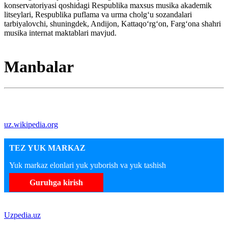
konservatoriyasi qoshidagi Respublika maxsus musika akademik
litseylari, Respublika puflama va urma cholgʻu sozandalari
tarbiyalovchi, shuningdek, Andijon, Kattaqoʻrgʻon, Fargʻona shahri
musika internat maktablari mavjud.
Manbalar
uz.wikipedia.org
TEZ YUK MARKAZ
Yuk markaz elonlari yuk yuborish va yuk tashish
Guruhga kirish
Uzpedia.uz