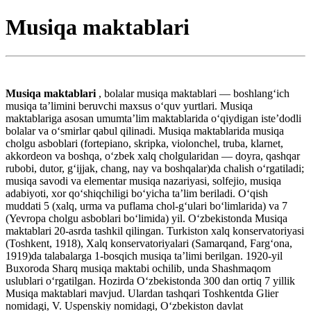
Musiqa maktablari
Musiqa maktablari
, bolalar musiqa maktablari — boshlangʻich
musiqa taʼlimini beruvchi maxsus oʻquv yurtlari. Musiqa
maktablariga asosan umumtaʼlim maktablarida oʻqiydigan isteʼdodli
bolalar va oʻsmirlar qabul qilinadi. Musiqa maktablarida musiqa
cholgu asboblari (fortepiano, skripka, violonchel, truba, klarnet,
akkordeon va boshqa, oʻzbek xalq cholgularidan — doyra, qashqar
rubobi, dutor, gʻijjak, chang, nay va boshqalar)da chalish oʻrgatiladi;
musiqa savodi va elementar musiqa nazariyasi, solfejio, musiqa
adabiyoti, xor qoʻshiqchiligi boʻyicha taʼlim beriladi. Oʻqish
muddati 5 (xalq, urma va puflama chol-gʻulari boʻlimlarida) va 7
(Yevropa cholgu asboblari boʻlimida) yil. Oʻzbekistonda Musiqa
maktablari 20-asrda tashkil qilingan. Turkiston xalq konservatoriyasi
(Toshkent, 1918), Xalq konservatoriyalari (Samarqand, Fargʻona,
1919)da talabalarga 1-bosqich musiqa taʼlimi berilgan. 1920-yil
Buxoroda Sharq musiqa maktabi ochilib, unda Shashmaqom
uslublari oʻrgatilgan. Hozirda Oʻzbekistonda 300 dan ortiq 7 yillik
Musiqa maktablari mavjud. Ulardan tashqari Toshkentda Glier
nomidagi, V. Uspenskiy nomidagi, Oʻzbekiston davlat